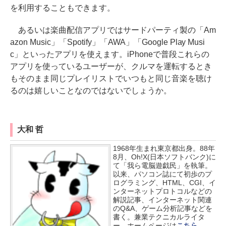
を利用することもできます。
あるいは楽曲配信アプリではサードパーティ製の「Am
azon Music」「Spotify」「AWA」「Google Play Musi
c」といったアプリを使えます。iPhoneで普段これらの
アプリを使っているユーザーが、クルマを運転するとき
もそのまま同じプレイリストでいつもと同じ音楽を聴け
るのは嬉しいことなのではないでしょうか。
大和 哲
1968年生まれ東京都出身。88年
8月、Oh!X(日本ソフトバンク)に
て「我ら電脳遊戯民」を執筆。
以来、パソコン誌にて初歩のプ
ログラミング、HTML、CGI、イ
ンターネットプロトコルなどの
解説記事、インターネット関連
のQ&A、ゲーム分析記事などを
書く。兼業テクニカルライタ
ー。ホームページは
こちら
。