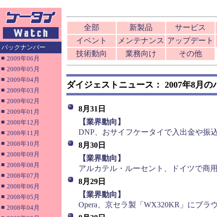
全部
新製品
サービス
イベント
メンテナンス
アップデート
バックナンバー
技術動向
業務向け
その他
■
2009年06月
■
2009年05月
■
2009年04月
ダイジェストニュース： 2007年8月
■
2009年03月
■
2009年02月
8月31日
■
2009年01月
■
【業界動向】
■
2008年12月
DNP、おサイフケータイで入出金や振
■
2008年11月
■
2008年10月
8月30日
■
2008年09月
■
【業界動向】
■
2008年08月
アルカテル・ルーセント、ドイツで商用
■
2008年07月
8月29日
■
2008年06月
■
【業界動向】
■
2008年05月
Opera、京セラ製「WX320KR」にブラ
■
2008年04月