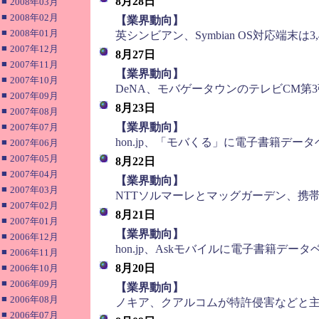
8月28日
■
2008年03月
■
2008年02月
■
【業界動向】
■
2008年01月
英シンビアン、Symbian OS対応端末は3,
■
2007年12月
8月27日
■
2007年11月
■
【業界動向】
■
2007年10月
DeNA、モバゲータウンのテレビCM第3
■
2007年09月
8月23日
■
2007年08月
■
■
【業界動向】
2007年07月
hon.jp、「モバくる」に電子書籍デー
■
2007年06月
■
2007年05月
8月22日
■
2007年04月
■
【業界動向】
■
2007年03月
NTTソルマーレとマッグガーデン、携
■
2007年02月
8月21日
■
2007年01月
■
【業界動向】
■
2006年12月
hon.jp、Askモバイルに電子書籍デー
■
2006年11月
■
8月20日
2006年10月
■
2006年09月
■
【業界動向】
■
2006年08月
ノキア、クアルコムが特許侵害などと主
■
2006年07月