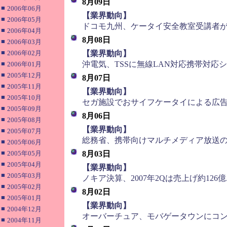
8月09日
■
2006年06月
■
【業界動向】
■
2006年05月
ドコモ九州、ケータイ安全教室受講者が
■
2006年04月
8月08日
■
2006年03月
■
■
2006年02月
【業界動向】
■
沖電気、TSSに無線LAN対応携帯対応
2006年01月
■
2005年12月
8月07日
■
2005年11月
■
【業界動向】
■
2005年10月
セガ施設でおサイフケータイによる広
■
2005年09月
8月06日
■
2005年08月
■
【業界動向】
■
2005年07月
総務省、携帯向けマルチメディア放送
■
2005年06月
■
2005年05月
8月03日
■
2005年04月
■
【業界動向】
■
2005年03月
ノキア決算、2007年2Qは売上げ約126
■
2005年02月
8月02日
■
2005年01月
■
【業界動向】
■
2004年12月
オーバーチュア、モバゲータウンにコ
■
2004年11月