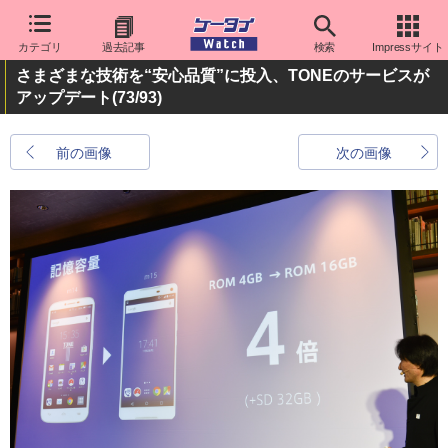
カテゴリ
過去記事
検索
Impressサイト
さまざまな技術を“安心品質”に投入、TONEのサービスが
アップデート
(73/93)
前の画像
次の画像