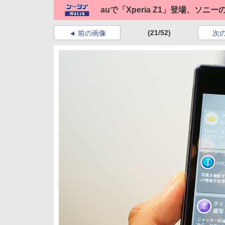
auで「Xperia Z1」登場、ソ
(21/52)
前の画像
次