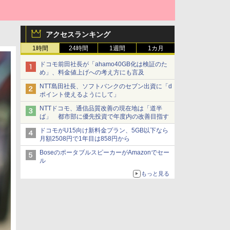
アクセスランキング
1時間
24時間
1週間
1カ月
ドコモ前田社長が「ahamo40GB化は検証のた
め」、料金値上げへの考え方にも言及
NTT島田社長、ソフトバンクのセブン出資に「d
ポイント使えるようにして」
NTTドコモ、通信品質改善の現在地は「道半
ば」 都市部に優先投資で年度内の改善目指す
ドコモがU15向け新料金プラン、5GB以下なら
月額2508円で1年目は858円から
BoseのポータブルスピーカーがAmazonでセー
ル
もっと見る