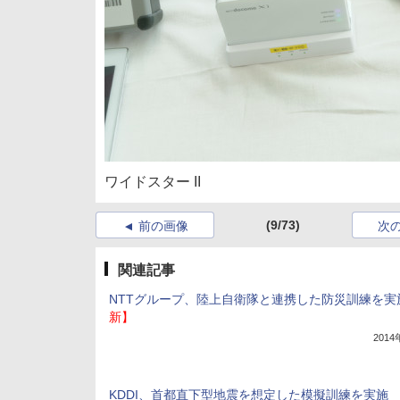
ワイドスター II
(9/73)
前の画像
次
関連記事
NTTグループ、陸上自衛隊と連携した防災訓練を実
新】
201
KDDI、首都直下型地震を想定した模擬訓練を実施