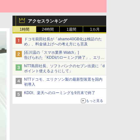
アクセスランキング
1時間
24時間
1週間
1カ月
ドコモ前田社長が「ahamo40GB化は検証のた
め」、料金値上げへの考え方にも言及
[石川温の「スマホ業界 Watch」]
告げられた「KDDIのローミング終了」、エリア
マップの落とし穴と楽天モバイルの課題
NTT島田社長、ソフトバンクのセブン出資に「d
ポイント使えるようにして」
NTTドコモ、エリクソン製の最新型装置を国内
初導入
KDDI、楽天へのローミングを9月末で終了
もっと見る