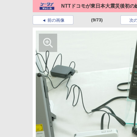
NTTドコモが東日本大震災後初の
(9/73)
前の画像
次