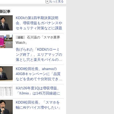
もっと見る
新記事
KDDIの第1四半期決算説明
会、増収増益もガバナンスや
セキュリティ対策などに課題
石川温の「スマホ業界
連載
Watch」
告げられた「KDDIのローミ
ング終了」、エリアマップの
落とし穴と楽天モバイルの課
題
KDDI松田社長、ahamoの
40GBキャンペーンに「品質
などを含めて十分対抗でき
る」
IIJの26年度1Qは増収増益、
「IIJmio」は145万回線超に
KDDI松田社長、「スマホを
軸にAIデバイス増やしたい」