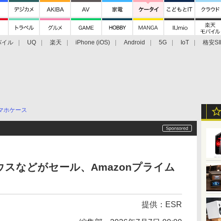
バイル
UQ
楽天
iPhone (iOS)
Android
5G
IoT
格安SI
アクセサリー
業界動向
法人向け
最新技術/その他
マホケース
マウスなどがセール、Amazonプライム
提供：
ESR