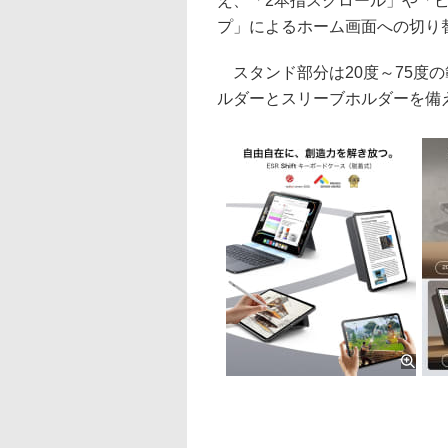
え、「2本指スクロール」や「
プ」によるホーム画面への切り
スタンド部分は20度～75度
ルダーとスリーブホルダーを備