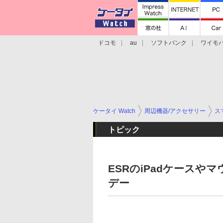
ドコモ
au
ソフトバンク
ワイモ
格安スマホ/SIMフリースマホ
周辺機器/
ケータイ Watch
周辺機器/アクセサリー
ス
トピック
ESRのiPadケースや
デー