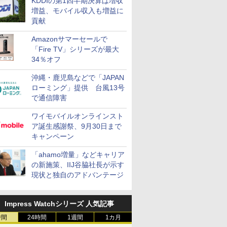
KDDIの第1四半期決算は増収
増益、モバイル収入も増益に
貢献
Amazonサマーセールで
「Fire TV」シリーズが最大
34％オフ
沖縄・鹿児島などで「JAPAN
ローミング」提供 台風13号
で通信障害
ワイモバイルオンラインスト
ア誕生感謝祭、9月30日まで
キャンペーン
「ahamo増量」などキャリア
の新施策、IIJ谷脇社長が示す
現状と独自のアドバンテージ
Impress Watchシリーズ 人気記事
時間
24時間
1週間
1カ月