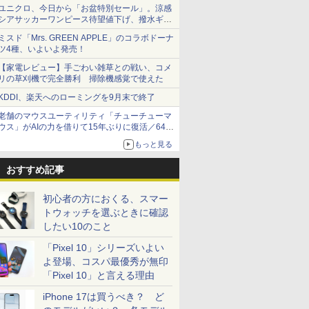
ユニクロ、今日から「お盆特別セール」。涼感
シアサッカーワンピース待望値下げ、撥水ギア
ショーツは1990円に
ミスド「Mrs. GREEN APPLE」のコラボドーナ
ツ4種、いよいよ発売！
【家電レビュー】手ごわい雑草との戦い、コメ
リの草刈機で完全勝利 掃除機感覚で使えた
KDDI、楽天へのローミングを9月末で終了
老舗のマウスユーティリティ「チューチューマ
ウス」がAIの力を借りて15年ぶりに復活／64bit
化、Windows 10/11、「Chrome」も走り回
もっと見る
る。復活記念で2026年末まで500円
おすすめ記事
初心者の方におくる、スマー
トウォッチを選ぶときに確認
したい10のこと
「Pixel 10」シリーズいよい
よ登場、コスパ最優秀が無印
「Pixel 10」と言える理由
iPhone 17は買うべき？ ど