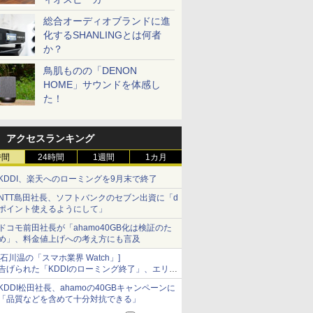
総合オーディオブランドに進
化するSHANLINGとは何者
か？
鳥肌ものの「DENON
HOME」サウンドを体感し
た！
アクセスランキング
時間
24時間
1週間
1カ月
KDDI、楽天へのローミングを9月末で終了
NTT島田社長、ソフトバンクのセブン出資に「d
ポイント使えるようにして」
ドコモ前田社長が「ahamo40GB化は検証のた
め」、料金値上げへの考え方にも言及
[石川温の「スマホ業界 Watch」]
告げられた「KDDIのローミング終了」、エリア
マップの落とし穴と楽天モバイルの課題
KDDI松田社長、ahamoの40GBキャンペーンに
「品質などを含めて十分対抗できる」