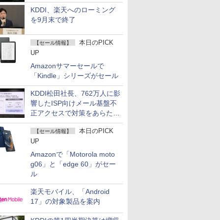
KDDI、楽天へのローミング
を9月末で終了
本日のPICK
【セール情報】
UP
Amazonサマーセールで
「Kindle」シリーズがセール
KDDI松田社長、762万人に影
響したISP向けメール基盤不
正アクセスで対策をあらため
て説明
本日のPICK
【セール情報】
UP
Amazonで「Motorola moto
g06」と「edge 60」がセー
ル
楽天モバイル、「Android
17」の対象製品を案内