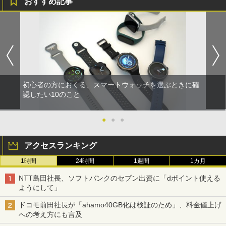
おすすめ記事
初心者の方におくる、スマートウォッチを選ぶときに確
認したい10のこと
●
●
●
アクセスランキング
1時間
24時間
1週間
1カ月
NTT島田社長、ソフトバンクのセブン出資に「dポイント使える
ようにして」
ドコモ前田社長が「ahamo40GB化は検証のため」、料金値上げ
への考え方にも言及