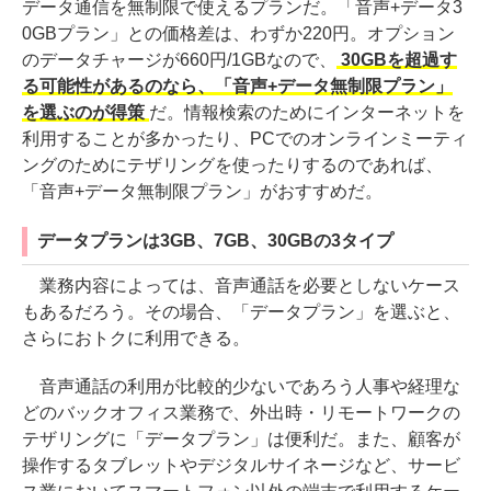
データ通信を無制限で使えるプランだ。「音声+データ3
0GBプラン」との価格差は、わずか220円。オプション
のデータチャージが660円/1GBなので、
30GBを超過す
る可能性があるのなら、「音声+データ無制限プラン」
を選ぶのが得策
だ。情報検索のためにインターネットを
利用することが多かったり、PCでのオンラインミーティ
ングのためにテザリングを使ったりするのであれば、
「音声+データ無制限プラン」がおすすめだ。
データプランは3GB、7GB、30GBの3タイプ
業務内容によっては、音声通話を必要としないケース
もあるだろう。その場合、「データプラン」を選ぶと、
さらにおトクに利用できる。
音声通話の利用が比較的少ないであろう人事や経理な
どのバックオフィス業務で、外出時・リモートワークの
テザリングに「データプラン」は便利だ。また、顧客が
操作するタブレットやデジタルサイネージなど、サービ