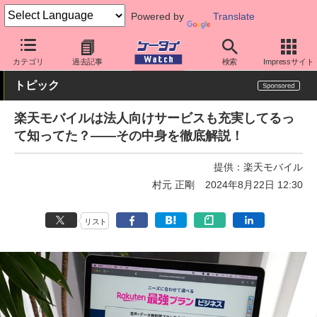
Powered by
Translate
ケータイ Watch
キャリア
楽天
アプリ・サービス
カテゴリ
過去記事
検索
Impressサイト
トピック
楽天モバイルは法人向けサービスも充実してるっ
て知ってた？――その中身を徹底解説！
提供：
楽天モバイル
村元 正剛
2024年8月22日 12:30
リスト