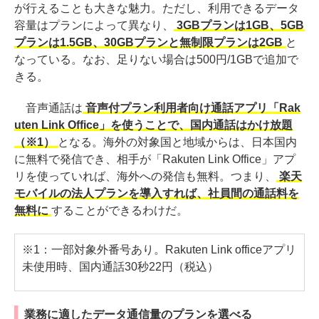
が行えることも大きな魅力。ただし、利用できるデータ
容量はプランによって異なり、
3GBプランは1GB、5GB
プランは1.5GB、30GBプランと無制限プランは2GB
と
なっている。なお、足りない場合は500円/1GBで追加で
きる。
音声通話は
音声付プラン利用者向け通話アプリ「Rak
uten Link Office」を使うことで、国内通話はかけ放題
（※1）
となる。海外の対象国と地域からは、日本国内
に無料で発信でき、相手が「Rakuten Link Office」アプ
リを使っていれば、海外への発信も無料。つまり、
楽天
モバイルの法人プランを導入すれば、社員間の通話料を
無料に
することができるわけだ。
※1：一部対象外番号あり。Rakuten Link officeアプリ
未使用時、国内通話30秒22円（税込）
業務に適したデータ通信量のプランを選べる