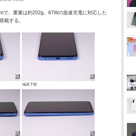
12mmで、重量は約202g。67Wの急速充電に対応した
を搭載する。
端末下部