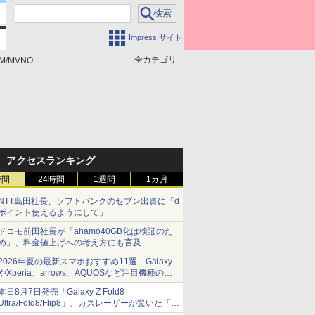
Impress サイト
全カテゴリ
M/MVNO
アクセスランキング
時間
24時間
1週間
1カ月
NTT島田社長、ソフトバンクのセブン出資に「d
ポイント使えるようにして」
ドコモ前田社長が「ahamo40GB化は検証のた
め」、料金値上げへの考え方にも言及
2026年夏の最新スマホおすすめ11選 Galaxy
やXperia、arrows、AQUOSなど注目機種の特
徴は
本日8月7日発売「Galaxy Z Fold8
Ultra/Fold8/Flip8」、カズレーザーが驚いた「そ
ば屋のメニュー並みの薄さ」