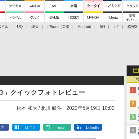
バイル
UQ
楽天
iPhone (iOS)
Android
5G
IoT
格安SI
アクセサリー
業界動向
法人向け
最新技術/その他
1
Pro 5G」クイックフォトレビュー
松本 和大
北川 研斗
2022年5月19日 10:00
ェア
はてブ
note
LinkedIn