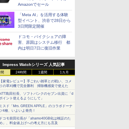
Amazonでセール
「Meta AI」を活用する体験
型イベント、渋谷で28日から
3日間限定開催
ドコモ・バイクシェアの障
害、原因はシステム移行 都
内は明日7日に復旧作業
Impress Watchシリーズ 人気記事
時間
24時間
1週間
1カ月
【家電レビュー】手ごわい雑草との戦い、コメ
リの草刈機で完全勝利 掃除機感覚で使えた
NTT島田社長、ソフトバンクのセブン出資に「d
ポイント使えるようにして」
ミスド「Mrs. GREEN APPLE」のコラボドーナ
ツ4種、いよいよ発売！
ドコモ前田社長が「ahamo40GB化は検証のた
め」、料金値上げへの考え方にも言及