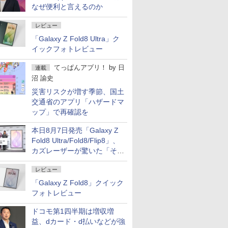
なぜ便利と言えるのか
レビュー
「Galaxy Z Fold8 Ultra」ク
イックフォトレビュー
てっぱんアプリ！
by
日
連載
沼 諭史
災害リスクが増す季節、国土
交通省のアプリ「ハザードマ
ップ」で再確認を
本日8月7日発売「Galaxy Z
Fold8 Ultra/Fold8/Flip8」、
カズレーザーが驚いた「そば
屋のメニュー並みの薄さ」
レビュー
「Galaxy Z Fold8」クイック
フォトレビュー
ドコモ第1四半期は増収増
益、dカード・d払いなどが強