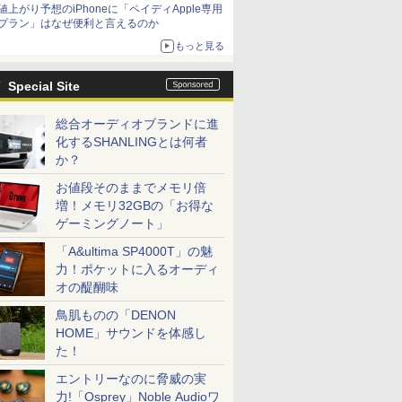
値上がり予想のiPhoneに「ペイディApple専用
プラン」はなぜ便利と言えるのか
もっと見る
Special Site
総合オーディオブランドに進
化するSHANLINGとは何者
か？
お値段そのままでメモリ倍
増！メモリ32GBの「お得な
ゲーミングノート」
「A&ultima SP4000T」の魅
力！ポケットに入るオーディ
オの醍醐味
鳥肌ものの「DENON
HOME」サウンドを体感し
た！
エントリーなのに脅威の実
力!「Osprey」Noble Audioワ