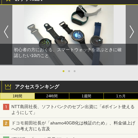
初心者の方におくる、スマートウォッチを選ぶときに確
認したい10のこと
●
●
●
アクセスランキング
1時間
24時間
1週間
1カ月
NTT島田社長、ソフトバンクのセブン出資に「dポイント使える
ようにして」
ドコモ前田社長が「ahamo40GB化は検証のため」、料金値上げ
への考え方にも言及