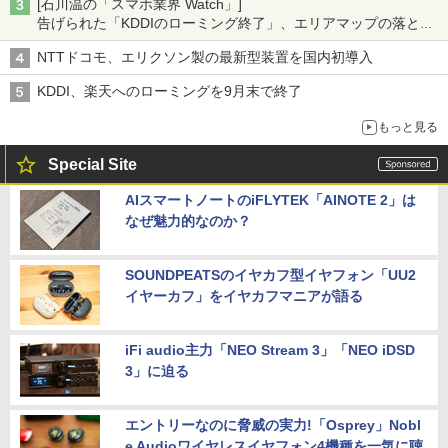
[石川温の「スマホ業界 Watch」]
告げられた「KDDIのローミング終了」、エリアマップの落とし
穴と楽天モバイルの課題
NTTドコモ、エリクソン製の最新型装置を国内初導入
KDDI、楽天へのローミングを9月末で終了
もっと見る
Special Site
AIスマートノートのiFLYTEK「AINOTE 2」は
なぜ魅力的なのか？
SOUNDPEATSのイヤカフ型イヤフォン「UU2
イヤーカフ」をイヤカフマニアが語る
iFi audio主力「NEO Stream 3」「NEO iDSD
3」に迫る
エントリーなのに脅威の実力!「Osprey」Nobl
e Audioワイヤレスイヤフォン4機種を一気に聴