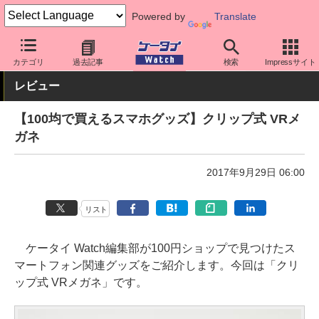
Powered by
Translate
ケータイ Watch
周辺機器/アクセサリー
その他
カテゴリ
過去記事
検索
Impressサイト
レビュー
【100均で買えるスマホグッズ】クリップ式 VRメ
ガネ
2017年9月29日 06:00
リスト
ケータイ Watch編集部が100円ショップで見つけたス
マートフォン関連グッズをご紹介します。今回は「クリ
ップ式 VRメガネ」です。