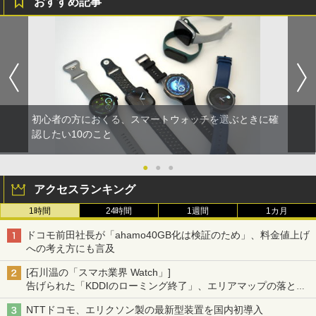
おすすめ記事
初心者の方におくる、スマートウォッチを選ぶときに確
認したい10のこと
●
●
●
アクセスランキング
1時間
24時間
1週間
1カ月
ドコモ前田社長が「ahamo40GB化は検証のため」、料金値上げ
への考え方にも言及
[石川温の「スマホ業界 Watch」]
告げられた「KDDIのローミング終了」、エリアマップの落とし
穴と楽天モバイルの課題
NTTドコモ、エリクソン製の最新型装置を国内初導入