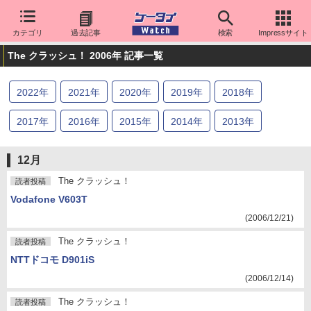
カテゴリ
過去記事
検索
Impressサイト
The クラッシュ！ 2006年 記事一覧
2022
年
2021
年
2020
年
2019
年
2018
年
2017
年
2016
年
2015
年
2014
年
2013
年
2012
年
2011
年
2010
年
2009
年
2008
年
12月
2007
年
2006
年
2005
年
2004
年
2003
年
The クラッシュ！
読者投稿
Vodafone V603T
2002
年
2001
年
2000
年
(2006/12/21)
The クラッシュ！
読者投稿
NTTドコモ D901iS
(2006/12/14)
The クラッシュ！
読者投稿