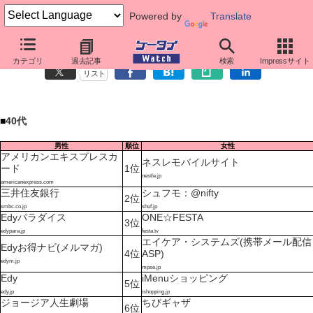
Powered by
Translate
ケータイサイト番付・40代/50歳～（2010年11月）
カテゴリ
過去記事
検索
Impressサイト
リスト
■
40代
男性
順位
女性
アメリカンエキスプレスカ
ネスレモバイルサイト
ード
1位
nestle.jp
americanexpress.com
三井住友銀行
シュフモ：@nifty
2位
smbc.co.jp
shuf.jp
Edyパラダイス
ONE☆FESTA
3位
edypara.jp
festa.tv
エイケア・システムズ(携帯メール配信
Edyお得ナビ(メルマガ)
4位
ASP)
edym.jp
mpse.jp
Edy
iMenuショッピング
5位
edy.jp
ishopping.jp
ジョージア人生劇場
ちびギャザ
6位