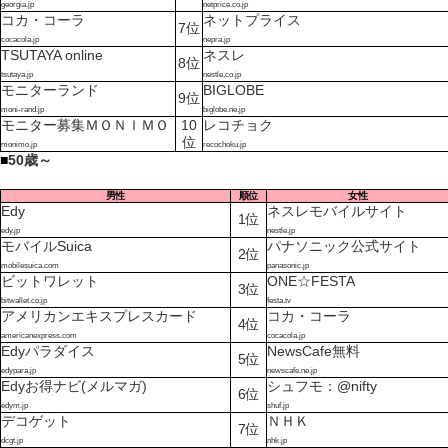
georgia.jp
netprice.co.jp
コカ・コーラ
ネットプライス
7位
cocacola.jp
nepra.jp
TSUTAYA online
ネスレ
8位
tsutaya.jp
nestle.co.jp
モニターランド
BIGLOBE
9位
moni-rand.jp
biglobe.ne.jp
モニター募集ＭＯＮＩＭＯ
10
レコチョク
位
monimo.jp
recochoku.jp
■
50歳～
男性
順位
女性
Edy
ネスレモバイルサイト
1位
edy.jp
nestle.jp
モバイルSuica
パナソニック公式サイト
2位
mobilesuica.com
panasonic.jp
ビットワレット
ONE☆FESTA
3位
bitwallet.co.jp
festa.tv
アメリカンエキスプレスカード
コカ・コーラ
4位
americanexpress.com
cocacola.jp
Edyパラダイス
NewsCafe無料
5位
edypara.jp
newscafe.ne.jp
Edyお得ナビ(メルマガ)
シュフモ：@nifty
6位
edym.jp
shuf.jp
デコゲット
ＮＨＫ
7位
dcgt.jp
nhk.jp