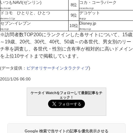
いつもNAVI(ゼンリン)
コカ・コーラパーク
8位
its-mo.net
cocacola.co.jp
ドコモ ひとりと、ひとつ
デコゲット
9位
docomo-1-1.jp
dcgt.jp
セブン-イレブン
Disney.jp
10位
sej.co.jp
disney.co.jp
※訪問者数TOP200にランクインした各サイトについて、15歳
～19歳、20代、30代、40代、50歳～の各世代、男女別のリー
チ率を調査し、各世代・性別に含有率が相対的に高いドメイン
を上位10サイトまで掲載しています。
(データ提供：
ビデオリサーチインタラクティブ
)
2011/1/26 06:00
ケータイ Watchをフォローして最新記事をチ
ェック！
Google 検索で当サイトの記事を優先表示させる