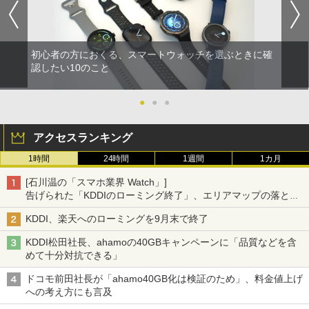
初心者の方におくる、スマートウォッチを選ぶときに確
認したい10のこと
●
●
●
アクセスランキング
1時間
24時間
1週間
1カ月
[石川温の「スマホ業界 Watch」]
告げられた「KDDIのローミング終了」、エリアマップの落とし
穴と楽天モバイルの課題
KDDI、楽天へのローミングを9月末で終了
KDDI松田社長、ahamoの40GBキャンペーンに「品質などを含
めて十分対抗できる」
ドコモ前田社長が「ahamo40GB化は検証のため」、料金値上げ
への考え方にも言及