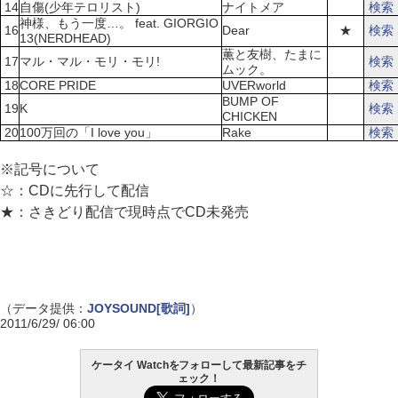
14
自傷(少年テロリスト)
ナイトメア
検索
神様、もう一度…。 feat. GIORGIO
16
Dear
★
検索
13(NERDHEAD)
薫と友樹、たまに
17
マル・マル・モリ・モリ!
検索
ムック。
18
CORE PRIDE
UVERworld
検索
BUMP OF
19
K
検索
CHICKEN
20
100万回の「I love you」
Rake
検索
※記号について
☆：CDに先行して配信
★：さきどり配信で現時点でCD未発売
（データ提供：
JOYSOUND[歌詞]
）
2011/6/29/ 06:00
ケータイ Watchをフォローして最新記事をチ
ェック！