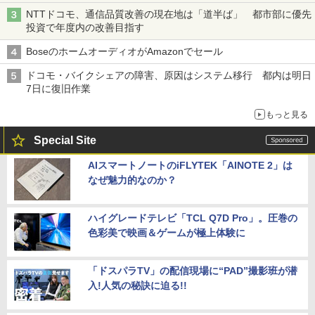
NTTドコモ、通信品質改善の現在地は「道半ば」 都市部に優先
投資で年度内の改善目指す
BoseのホームオーディオがAmazonでセール
ドコモ・バイクシェアの障害、原因はシステム移行 都内は明日
7日に復旧作業
もっと見る
Special Site
AIスマートノートのiFLYTEK「AINOTE 2」は
なぜ魅力的なのか？
ハイグレードテレビ「TCL Q7D Pro」。圧巻の
色彩美で映画＆ゲームが極上体験に
「ドスパラTV」の配信現場に“PAD”撮影班が潜
入!人気の秘訣に迫る!!