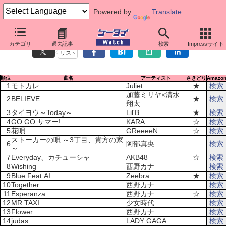
Powered by
Translate
歌詞人気ランキング（6月20日～6月26日）
カテゴリ
過去記事
検索
Impressサイト
リスト
順位
曲名
アーティスト
さきどり
Amazo
1
モトカレ
Juliet
★
検索
加藤ミリヤ×清水
2
BELIEVE
★
検索
翔太
3
タイヨウ～Today～
Lil'B
★
検索
4
GO GO サマー!
KARA
☆
検索
5
花唄
GReeeeN
☆
検索
ストーカーの唄 ～3丁目、貴方の家
6
阿部真央
検索
～
7
Everyday、カチューシャ
AKB48
☆
検索
8
Wishing
西野カナ
検索
9
Blue Feat.AI
Zeebra
★
検索
10
Together
西野カナ
検索
11
Esperanza
西野カナ
☆
検索
12
MR.TAXI
少女時代
検索
13
Flower
西野カナ
検索
14
judas
LADY GAGA
検索