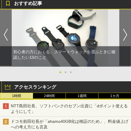
おすすめ記事
初心者の方におくる、スマートウォッチを選ぶときに確
認したい10のこと
●
●
●
アクセスランキング
1時間
24時間
1週間
1カ月
NTT島田社長、ソフトバンクのセブン出資に「dポイント使える
ようにして」
ドコモ前田社長が「ahamo40GB化は検証のため」、料金値上げ
への考え方にも言及