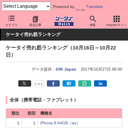
Powered by
Translate
ケータイ Watch
業界動向
調査
カテゴリ
過去記事
検索
Impressサイト
ケータイ売れ筋ランキング
ケータイ売れ筋ランキング（10月16日～10月22
日）
データ提供：
GfK Japan
2017年10月27日 06:00
リスト
全体（携帯電話・ファブレット）
順位
前回
機種名
1
1
iPhone 8 64GB（au）