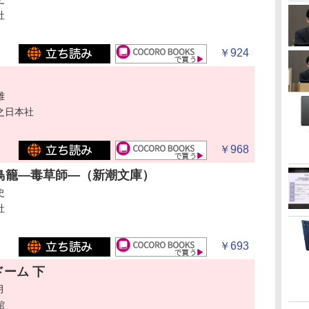
社
￥924
雄
之日本社
￥968
鳥籠―毒草師―（新潮文庫）
史
社
￥693
ーム 下
月
館