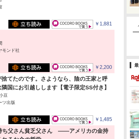
館
￥1,881
潤
ヤモンド社
最
￥2,200
が捨てたのです。さようなら、陰の王家と呼
は隣国にお引越しします【電子限定SS付き】
小豆
ーツ出版
￥1,485
持ち父さん貧乏父さん ――アメリカの金持