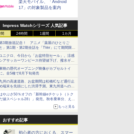
楽天モバイル、「Android
17」の対象製品を案内
Impress Watchシリーズ 人気記事
時間
24時間
1週間
1カ月
第3期放送記念！ アニメ「薬屋のひとりご
と」第1期・第2期全話を「TVer」にて期間限定
で順次無料配信開始
ユニクロ、今日から「お盆特別セール」。涼感
シアサッカーワンピース待望値下げ、撥水ギア
ショーツは1990円に
東映の歴代オープニング映像がカプセルトイ
に。全5種で8月下旬発売
九州の高速道路、お盆期間は松橋ICなど通行止
め端末を先頭にした渋滞予測。東九州道への迂
回は料金調整を実施
はやぶさ50％オフの「新幹線eチケット（トク
だ値スペシャル28）」発売。秋冬乗車分、えき
ねっと限定
もっと見る
おすすめ記事
初心者の方におくる、スマー