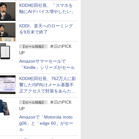
KDDI松田社長、「スマホを
軸にAIデバイス増やしたい」
KDDI、楽天へのローミング
を9月末で終了
本日のPICK
【セール情報】
UP
Amazonサマーセールで
「Kindle」シリーズがセール
KDDI松田社長、762万人に影
響したISP向けメール基盤不
正アクセスで対策をあらため
て説明
本日のPICK
【セール情報】
UP
Amazonで「Motorola moto
g06」と「edge 60」がセー
ル