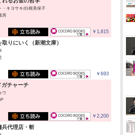
くれるお金の哲学
ト・キヨサキ/白根美保子
書房
￥1,815
を取りにいく（新潮文庫）
奈
社
￥693
メガチャーチ
ョウ
P
￥2,200
傭兵代理店・斬
之