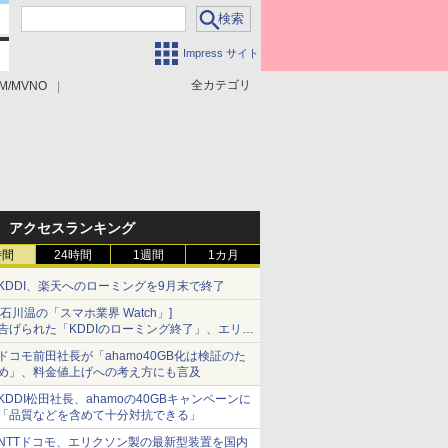
Impress サイト
全カテゴリ
M/MVNO
アクセスランキング
時間
24時間
1週間
1カ月
KDDI、楽天へのローミングを9月末で終了
[石川温の「スマホ業界 Watch」]
告げられた「KDDIのローミング終了」、エリア
マップの落とし穴と楽天モバイルの課題
ドコモ前田社長が「ahamo40GB化は検証のた
め」、料金値上げへの考え方にも言及
KDDI松田社長、ahamoの40GBキャンペーンに
「品質などを含めて十分対抗できる」
NTTドコモ、エリクソン製の最新型装置を国内