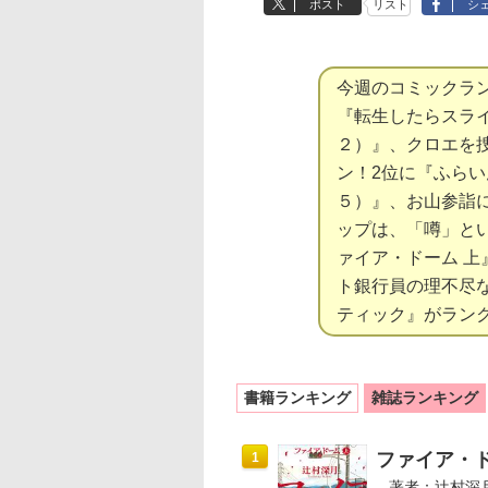
ポスト
リスト
シ
今週のコミックラ
『転生したらスラ
２）』、クロエを
ン！2位に『ふら
５）』、お山参詣
ップは、「噂」と
ァイア・ドーム 上
ト銀行員の理不尽
ティック』がラン
書籍ランキング
雑誌ランキング
ファイア・ド
1
著者：辻村深