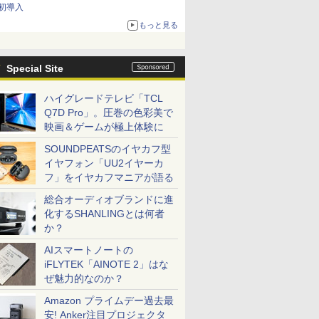
初導入
もっと見る
Special Site
ハイグレードテレビ「TCL
Q7D Pro」。圧巻の色彩美で
映画＆ゲームが極上体験に
SOUNDPEATSのイヤカフ型
イヤフォン「UU2イヤーカ
フ」をイヤカフマニアが語る
総合オーディオブランドに進
化するSHANLINGとは何者
か？
AIスマートノートの
iFLYTEK「AINOTE 2」はな
ぜ魅力的なのか？
Amazon プライムデー過去最
安! Anker注目プロジェクタ