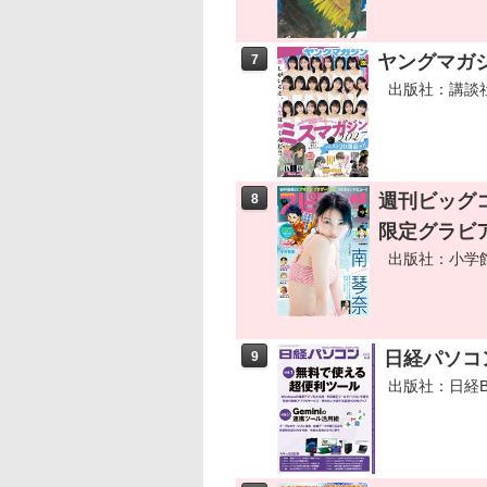
ヤングマガジン
7
出版社：講談
週刊ビッグコ
8
限定グラビア
出版社：小学
日経パソコン
9
出版社：日経B