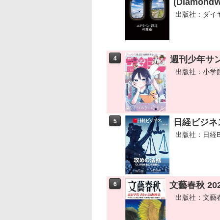
(Diamond
出版社：ダイ
週刊少年サンデ
4
出版社：小学
日経ビジネス
5
出版社：日経B
文藝春秋 20
6
出版社：文藝