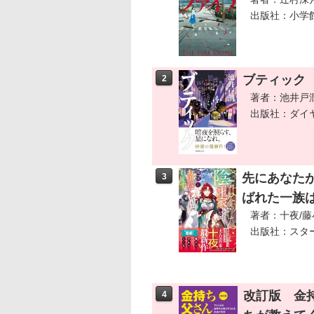
出版社：小学
ブティック
2
著者：池井戸
出版社：ダイ
先にあなた
3
ばれた一族
著者：十夜/藤
出版社：スタ
改訂版 金
4