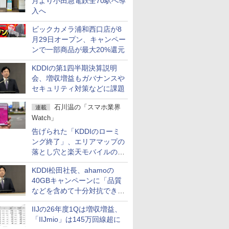
月より小田急電鉄全70駅へ導
入へ
ビックカメラ浦和西口店が8
月29日オープン、キャンペー
ンで一部商品が最大20%還元
KDDIの第1四半期決算説明
会、増収増益もガバナンスや
セキュリティ対策などに課題
石川温の「スマホ業界
連載
Watch」
告げられた「KDDIのローミ
ング終了」、エリアマップの
落とし穴と楽天モバイルの課
題
KDDI松田社長、ahamoの
40GBキャンペーンに「品質
などを含めて十分対抗でき
る」
IIJの26年度1Qは増収増益、
「IIJmio」は145万回線超に