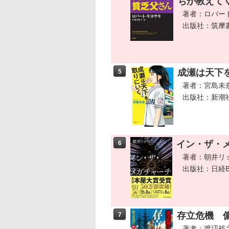
ちが教えて
著者：ロバー
出版社：筑摩
成瀬は天下
5
著者：宮島未
出版社：新潮
イン・ザ・
6
著者：朝井リ
出版社：日経B
存立危機 
7
著者：渡辺裕