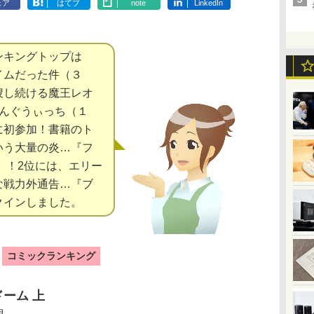
ェア
はてブ
note
LinkedIn
ンキングトップは
イムだった件（３
捜し続ける魔王レオ
いんぐうぃっち（１
に初参加！書籍のト
いう大量の炎…『フ
』！2位には、エリー
な戦力外通告…『ブ
クインしました。
コミックランキング
ーム 上
月