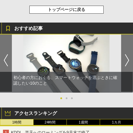
トップページに戻る
おすすめ記事
初心者の方におくる、スマートウォッチを選ぶときに確
認したい10のこと
●
●
●
アクセスランキング
1時間
24時間
1週間
1カ月
KDDI、楽天へのローミングを9月末で終了