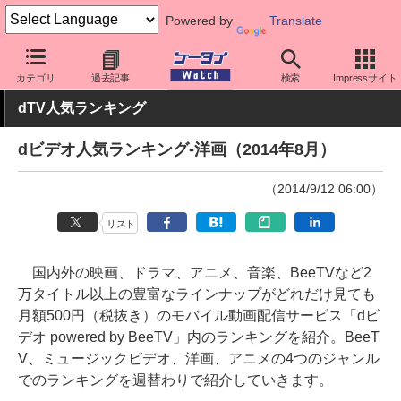
Powered by
Translate
ケータイ Watch
業界動向
調査
カテゴリ
過去記事
検索
Impressサイト
dTV人気ランキング
dビデオ人気ランキング-洋画（2014年8月）
（2014/9/12 06:00）
リスト
国内外の映画、ドラマ、アニメ、音楽、BeeTVなど2
万タイトル以上の豊富なラインナップがどれだけ見ても
月額500円（税抜き）のモバイル動画配信サービス「dビ
デオ powered by BeeTV」内のランキングを紹介。BeeT
V、ミュージックビデオ、洋画、アニメの4つのジャンル
でのランキングを週替わりで紹介していきます。