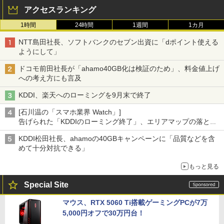
アクセスランキング
1時間
24時間
1週間
1カ月
NTT島田社長、ソフトバンクのセブン出資に「dポイント使える
ようにして」
ドコモ前田社長が「ahamo40GB化は検証のため」、料金値上げ
への考え方にも言及
KDDI、楽天へのローミングを9月末で終了
[石川温の「スマホ業界 Watch」]
告げられた「KDDIのローミング終了」、エリアマップの落とし
穴と楽天モバイルの課題
KDDI松田社長、ahamoの40GBキャンペーンに「品質などを含
めて十分対抗できる」
もっと見る
Special Site
マウス、RTX 5060 Ti搭載ゲーミングPCが7万
5,000円オフで30万円台！