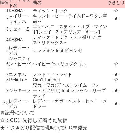
アーティス
順位
曲名
さきどり
ト名
1
KE$HA
ティック・トック
☆
マイリー・
キャント・ビー・テイムド～ワタシ革
2
★
サイラス
命～
エンパイア・ステイト・オブ・マイン
3
ジェイ・Z
ド[ジェイ・Z + アリシア・キーズ]
ティック・トック ～アゲ盛り↑ハウ
4
KE$HA
ス・リミックス～
レディー・
5
テレフォン feat.ビヨンセ
ガガ
ジャスティ
6
ン・ビーバ
ベイビー feat.リュダクリス
☆
ー
7
エミネム
ノット・アフレイド
★
8
Ricki-Lee
Can't Touch It
☆
ワカ・ワカ(ディス・タイム・フォ
9
シャキーラ
ー・アフリカ) feat.フレッシュリーグ
★
ランド
レディー・
レディー・ガガ・ベスト・ヒット・メ
10
★
ガガ
ドレー
※記号について
☆：CDに先行して着うた配信
★：さきどり配信で現時点でCD未発売