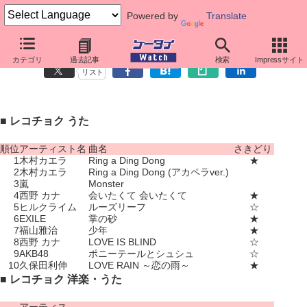
Powered by
Translate
着うた人気ランキング（5月31日～6月6日）
カテゴリ
過去記事
検索
Impressサイト
リスト
■ レコチョク うた
順位
アーティスト名
曲名
さきどり
1
木村カエラ
Ring a Ding Dong
★
2
木村カエラ
Ring a Ding Dong (アカペラver.)
3
嵐
Monster
4
西野 カナ
会いたくて 会いたくて
★
5
ヒルクライム
ルーズリーフ
☆
6
EXILE
掌の砂
★
7
福山雅治
少年
★
8
西野 カナ
LOVE IS BLIND
☆
9
AKB48
ポニーテールとシュシュ
☆
10
久保田利伸
LOVE RAIN ～恋の雨～
★
■ レコチョク 洋楽・うた