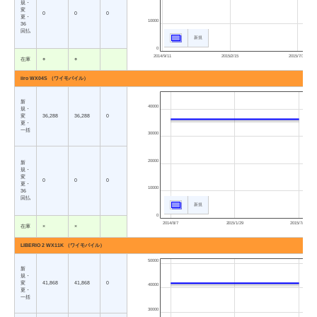
規・
変
0
0
0
更・
10000
36
回払
新規
0
2014/9/11
2015/2/15
2015/7/23
在庫
○
○
iiro WX04S （ワイモバイル）
新
40000
規・
変
36,288
36,288
0
更・
一括
30000
20000
新
規・
変
0
0
0
更・
10000
36
回払
新規
0
2014/8/7
2015/1/29
2015/7/23
在庫
×
×
LIBERIO 2 WX11K （ワイモバイル）
50000
新
規・
変
41,868
41,868
0
40000
更・
一括
30000