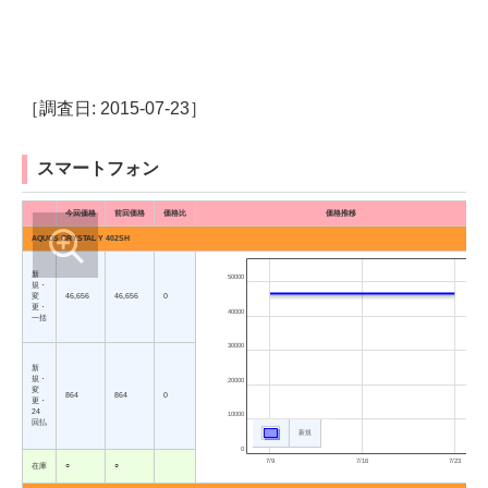
［調査日: 2015-07-23］
スマートフォン
今回価格
前回価格
価格比
価格推移
AQUOS CRYSTAL Y 402SH
新
50000
規・
変
46,656
46,656
0
更・
40000
一括
30000
新
規・
20000
変
864
864
0
更・
24
10000
回払
新規
0
7/9
7/16
7/23
在庫
○
○