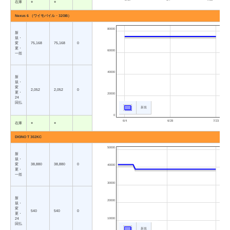
在庫
○
○
Nexus 6 （ワイモバイル・32GB）
80000
新
規・
変
75,168
75,168
0
更・
60000
一括
40000
新
規・
変
2,052
2,052
0
更・
20000
24
回払
新規
0
6/4
6/28
7/23
在庫
○
○
DIGNO T 302KC
50000
新
規・
変
38,880
38,880
0
40000
更・
一括
30000
新
20000
規・
変
540
540
0
更・
10000
24
回払
新規