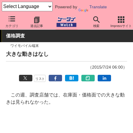
Powered by
Translate
ケータイ Watch
業界動向
調査
カテゴリ
過去記事
検索
Impressサイト
価格調査
ワイモバイル端末
大きな動きはなし
（2015/7/24 06:00）
リスト
この週、調査店舗では、在庫面・価格面での大きな動
きは見られなかった。