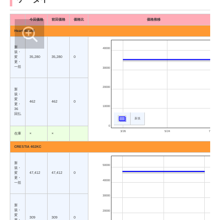
今回価格
前回価格
価格比
価格推移
Heart 401AB
新
40000
規・
変
35,280
35,280
0
更・
一括
30000
20000
新
規・
変
462
462
0
更・
10000
36
回払
新規
0
3/26
5/24
7/23
在庫
×
×
CRESTIA 402KC
新
50000
規・
変
47,412
47,412
0
更・
40000
一括
30000
新
規・
20000
変
309
309
0
更・