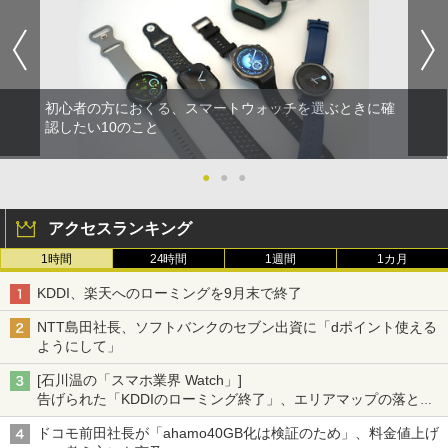
初心者の方におくる、スマートウォッチを選ぶときに確
認したい10のこと
●
●
●
アクセスランキング
1時間
24時間
1週間
1カ月
KDDI、楽天へのローミングを9月末で終了
NTT島田社長、ソフトバンクのセブン出資に「dポイント使える
ようにして」
[石川温の「スマホ業界 Watch」]
告げられた「KDDIのローミング終了」、エリアマップの落とし
穴と楽天モバイルの課題
ドコモ前田社長が「ahamo40GB化は検証のため」、料金値上げ