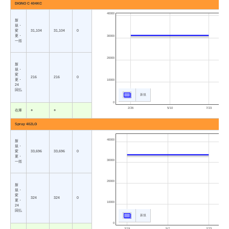
DIGNO C 404KC
40000
新
規・
変
31,104
31,104
0
更・
30000
一括
20000
新
規・
変
216
216
0
更・
10000
24
回払
新規
0
2/26
5/10
7/23
在庫
○
○
Spray 402LG
40000
新
規・
変
33,696
33,696
0
更・
30000
一括
20000
新
規・
変
324
324
0
更・
10000
24
回払
新規
0
2/19
5/7
7/23