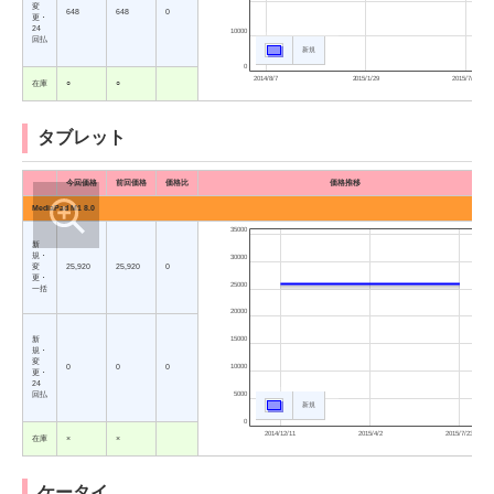
変
648
648
0
更・
24
10000
回払
新規
0
2014/8/7
2015/1/29
2015/7/23
在庫
○
○
タブレット
今回価格
前回価格
価格比
価格推移
MediaPad M1 8.0
35000
新
規・
30000
変
25,920
25,920
0
更・
25000
一括
20000
新
15000
規・
変
10000
0
0
0
更・
24
5000
回払
新規
0
2014/12/11
2015/4/2
2015/7/23
在庫
×
×
ケータイ