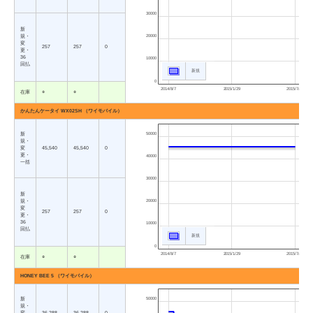
30000
新
規・
20000
変
257
257
0
更・
36
10000
回払
新規
0
2014/8/7
2015/1/29
2015/7/23
在庫
○
○
かんたんケータイ WX02SH （ワイモバイル）
新
50000
規・
変
45,540
45,540
0
更・
40000
一括
30000
新
規・
20000
変
257
257
0
更・
36
10000
回払
新規
0
2014/8/7
2015/1/29
2015/7/23
在庫
○
○
HONEY BEE 5 （ワイモバイル）
新
50000
規・
変
36,288
36,288
0