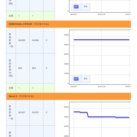
24
回払
新規
0
2014/8/7
2015/1/29
2015/7/23
在庫
×
×
DIGNO DUAL 2 WX10K （ワイモバイル）
新
50000
規・
変
46,656
46,656
0
更・
40000
一括
30000
新
規・
20000
変
864
864
0
更・
24
10000
回払
新規
0
2014/8/7
2015/1/29
2015/7/23
在庫
×
×
Nexus 5 （ワイモバイル）
新
50000
規・
変
40,937
40,937
0
更・
40000
一括
30000
新
規・
20000