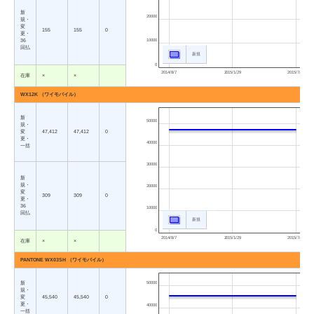
新
20000
規・
変
155
155
0
更・
36
10000
回払
新規
0
2014/8/7
2015/1/29
2015/7/23
在庫
×
×
WX12K （ワイモバイル）
新
50000
規・
変
47,412
47,412
0
更・
40000
一括
30000
新
規・
20000
変
309
309
0
更・
36
10000
回払
新規
0
2014/8/7
2015/1/29
2015/7/23
在庫
×
×
PANTONE WX03SH （ワイモバイル）
新
50000
規・
変
45,540
45,540
0
更・
40000
一括