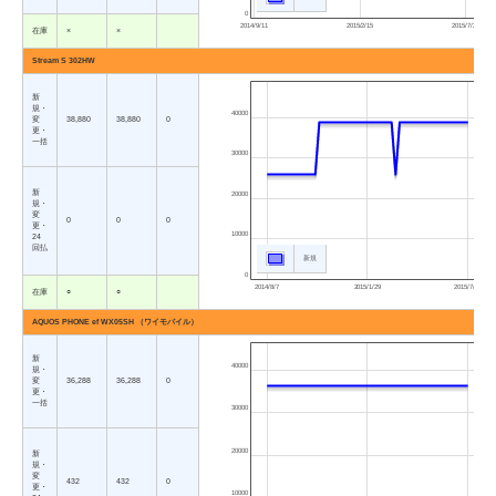
0
2014/9/11
2015/2/15
2015/7/23
在庫
×
×
Stream S 302HW
新
規・
40000
変
38,880
38,880
0
更・
一括
30000
新
20000
規・
変
0
0
0
更・
10000
24
回払
新規
0
2014/8/7
2015/1/29
2015/7/23
在庫
○
○
AQUOS PHONE ef WX05SH （ワイモバイル）
新
40000
規・
変
36,288
36,288
0
更・
一括
30000
20000
新
規・
変
432
432
0
更・
10000