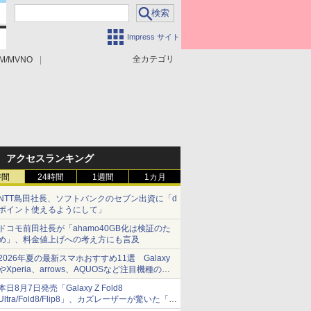
Impress サイト
全カテゴリ
M/MVNO
アクセスランキング
時間
24時間
1週間
1カ月
NTT島田社長、ソフトバンクのセブン出資に「d
ポイント使えるようにして」
ドコモ前田社長が「ahamo40GB化は検証のた
め」、料金値上げへの考え方にも言及
2026年夏の最新スマホおすすめ11選 Galaxy
やXperia、arrows、AQUOSなど注目機種の特
徴は
本日8月7日発売「Galaxy Z Fold8
Ultra/Fold8/Flip8」、カズレーザーが驚いた「そ
ば屋のメニュー並みの薄さ」