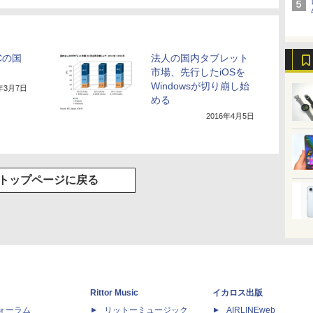
Cの国
法人の国内タブレット
市場、先行したiOSを
Windowsが切り崩し始
6年3月7日
める
2016年4月5日
トップページに戻る
Rittor Music
イカロス出版
dフォーラム
リットーミュージック
AIRLINEweb