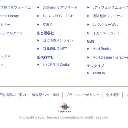
ップ担当者フォーラム
楽器探そう!デジマート
Jディフェンスニュー
ness Library
TシャツPOD T-OD
通訳翻訳ジャーナル
セミナー
立東舎
JレスキューWeb
 X（デジタルクロス）
山と溪谷社
イカロスアカデミー
山と溪谷オンライン
MdN
CLIMBING-NET
MdN Books
ブックス
近代科学社
MdN Design Interactiv
ing
近代科学社Digital
テックリブ
TechLib
広告掲載のご案内
編集部へのご連絡
プライバシーポリシー
会社概要
Copyright ©
2026
Impress Corporation. All rights reserved.