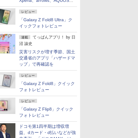
Xperia、arrows、AQUOSな
ど注目機種の特徴は
レビュー
「Galaxy Z Fold8 Ultra」ク
イックフォトレビュー
てっぱんアプリ！
by
日
連載
沼 諭史
災害リスクが増す季節、国土
交通省のアプリ「ハザードマ
ップ」で再確認を
レビュー
「Galaxy Z Fold8」クイック
フォトレビュー
レビュー
「Galaxy Z Flip8」クイック
フォトレビュー
ドコモ第1四半期は増収増
益、dカード・d払いなどが強