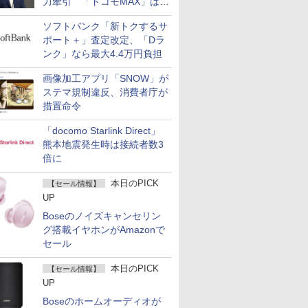
力牽引 「ドコモMAX」は
400万契約突破
ソフトバンク「新トクするサ
ポート＋」査定改定、「Dラ
ンク」なら最大4.4万円負担
画像加工アプリ「SNOW」が
ステマ規制違反、消費者庁が
措置命令
「docomo Starlink Direct」
熊本地震発生時は接続者数3
倍に
本日のPICK
【セール情報】
UP
Boseのノイズキャンセリン
グ搭載イヤホンがAmazonで
セール
本日のPICK
【セール情報】
UP
Boseのホームオーディオが