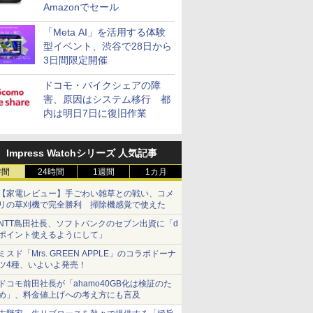
Amazonでセール
「Meta AI」を活用する体験
型イベント、渋谷で28日から
3日間限定開催
ドコモ・バイクシェアの障
害、原因はシステム移行 都
内は明日7日に復旧作業
Impress Watchシリーズ 人気記事
時間
24時間
1週間
1カ月
【家電レビュー】手ごわい雑草との戦い、コメ
リの草刈機で完全勝利 掃除機感覚で使えた
NTT島田社長、ソフトバンクのセブン出資に「d
ポイント使えるようにして」
ミスド「Mrs. GREEN APPLE」のコラボドーナ
ツ4種、いよいよ発売！
ドコモ前田社長が「ahamo40GB化は検証のた
め」、料金値上げへの考え方にも言及