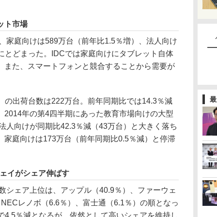
ット市場
、家庭向けは589万台（前年比1.5％増）、法人向け
増にとどまった。IDCでは家庭向けにタブレット自体
、また、スマートフォンと競合することから需要が
最
月）の出荷台数は222万台。前年同期比では14.3％減
2014年の第4四半期にあった教育市場向けの大型
法人向けが同期比42.3％減（43万台）と大きく落ち
家庭向けは173万台（前年同期比0.5％減）と停滞
ウェイがシェア伸ばす
数シェア上位は、アップル（40.9％）、ファーウェ
）、NECレノボ（6.6％）、富士通（6.1％）の順となっ
比で4.5％減となるが、依然として高いシェアを維持し