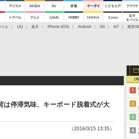
バイル
UQ
楽天
iPhone (iOS)
Android
5G
IoT
格安SI
アクセサリー
業界動向
法人向け
最新技術/その他
1
出荷は停滞気味、キーボード脱着式が大
（2016/3/15 13:35）