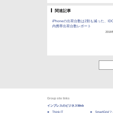
関連記事
iPhoneの出荷台数は2割も減った、ID
内携帯出荷台数レポート
201
Group site links
インプレスのビジネスWeb
Think IT
SmartGri