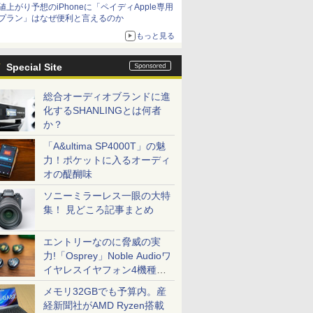
値上がり予想のiPhoneに「ペイディApple専用
プラン」はなぜ便利と言えるのか
もっと見る
Special Site
総合オーディオブランドに進
化するSHANLINGとは何者
か？
「A&ultima SP4000T」の魅
力！ポケットに入るオーディ
オの醍醐味
ソニーミラーレス一眼の大特
集！ 見どころ記事まとめ
エントリーなのに脅威の実
力!「Osprey」Noble Audioワ
イヤレスイヤフォン4機種を
一気に聴く
メモリ32GBでも予算内。産
経新聞社がAMD Ryzen搭載