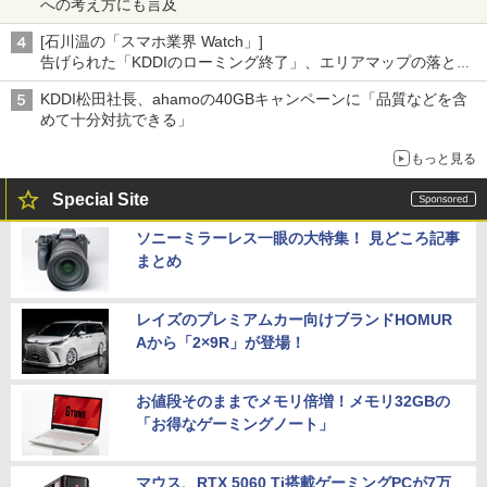
への考え方にも言及
[石川温の「スマホ業界 Watch」]
告げられた「KDDIのローミング終了」、エリアマップの落とし
穴と楽天モバイルの課題
KDDI松田社長、ahamoの40GBキャンペーンに「品質などを含
めて十分対抗できる」
もっと見る
Special Site
ソニーミラーレス一眼の大特集！ 見どころ記事
まとめ
レイズのプレミアムカー向けブランドHOMUR
Aから「2×9R」が登場！
お値段そのままでメモリ倍増！メモリ32GBの
「お得なゲーミングノート」
マウス、RTX 5060 Ti搭載ゲーミングPCが7万