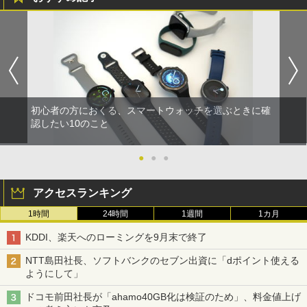
初心者の方におくる、スマートウォッチを選ぶときに確
認したい10のこと
●
●
●
アクセスランキング
1時間
24時間
1週間
1カ月
KDDI、楽天へのローミングを9月末で終了
NTT島田社長、ソフトバンクのセブン出資に「dポイント使える
ようにして」
ドコモ前田社長が「ahamo40GB化は検証のため」、料金値上げ