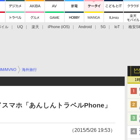
バイル
UQ
楽天
iPhone (iOS)
Android
5G
IoT
格安SI
アクセサリー
業界動向
法人向け
最新技術/その他
IM/MVNO
海外旅行
1
スマホ「あんしんトラベルPhone」
（2015/5/26 19:53）