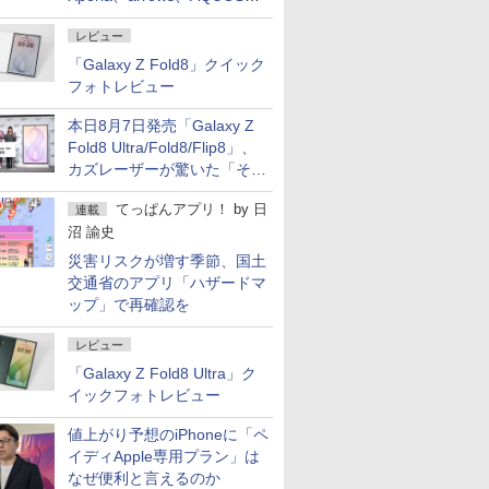
ど注目機種の特徴は
レビュー
「Galaxy Z Fold8」クイック
フォトレビュー
本日8月7日発売「Galaxy Z
Fold8 Ultra/Fold8/Flip8」、
カズレーザーが驚いた「そば
屋のメニュー並みの薄さ」
てっぱんアプリ！
by
日
連載
沼 諭史
災害リスクが増す季節、国土
交通省のアプリ「ハザードマ
ップ」で再確認を
レビュー
「Galaxy Z Fold8 Ultra」ク
イックフォトレビュー
値上がり予想のiPhoneに「ペ
イディApple専用プラン」は
なぜ便利と言えるのか