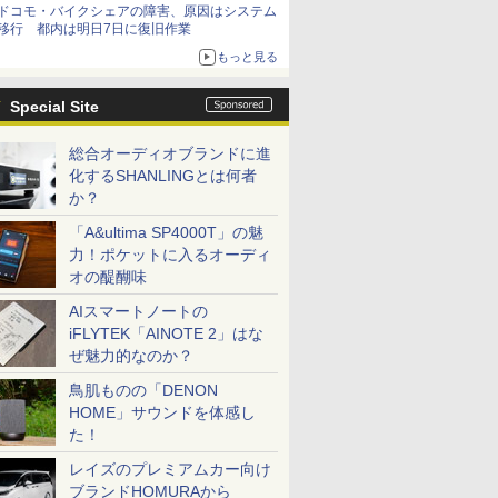
ドコモ・バイクシェアの障害、原因はシステム
移行 都内は明日7日に復旧作業
もっと見る
Special Site
総合オーディオブランドに進
化するSHANLINGとは何者
か？
「A&ultima SP4000T」の魅
力！ポケットに入るオーディ
オの醍醐味
AIスマートノートの
iFLYTEK「AINOTE 2」はな
ぜ魅力的なのか？
鳥肌ものの「DENON
HOME」サウンドを体感し
た！
レイズのプレミアムカー向け
ブランドHOMURAから