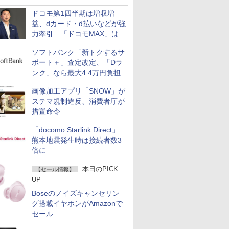
ドコモ第1四半期は増収増
益、dカード・d払いなどが強
力牽引 「ドコモMAX」は
400万契約突破
ソフトバンク「新トクするサ
ポート＋」査定改定、「Dラ
ンク」なら最大4.4万円負担
画像加工アプリ「SNOW」が
ステマ規制違反、消費者庁が
措置命令
「docomo Starlink Direct」
熊本地震発生時は接続者数3
倍に
本日のPICK
【セール情報】
UP
Boseのノイズキャンセリン
グ搭載イヤホンがAmazonで
セール