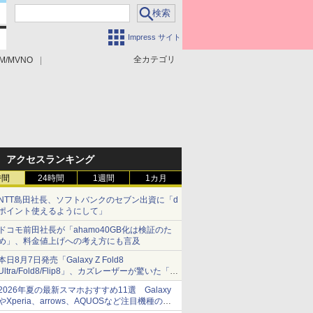
Impress サイト
全カテゴリ
M/MVNO
アクセスランキング
時間
24時間
1週間
1カ月
NTT島田社長、ソフトバンクのセブン出資に「d
ポイント使えるようにして」
ドコモ前田社長が「ahamo40GB化は検証のた
め」、料金値上げへの考え方にも言及
本日8月7日発売「Galaxy Z Fold8
Ultra/Fold8/Flip8」、カズレーザーが驚いた「そ
ば屋のメニュー並みの薄さ」
2026年夏の最新スマホおすすめ11選 Galaxy
やXperia、arrows、AQUOSなど注目機種の特
徴は