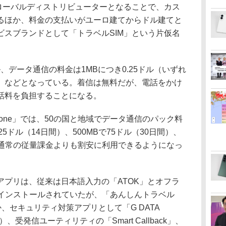
のグローバルディストリビューターとなることで、カス
るほか、料金の支払いがユーロ建てからドル建てと
ビスブランドとして「トラベルSIM」という片仮名
。
、データ通信の料金は1MBにつき0.25ドル（いずれ
）などとなっている。着信は無料だが、電話をかけ
話料を負担することになる。
ne」では、50の国と地域でデータ通信のパック料
5ドル（14日間）、500MBで75ドル（30日間）、
）と、通常の従量課金よりも割安に利用できるようになっ
プリは、従来は日本語入力の「ATOK」とオフラ
プリインストールされていたが、「あんしんトラベル
ほか、セキュリティ対策アプリとして「G DATA
日間無料）、受発信ユーティリティの「Smart Callback」、