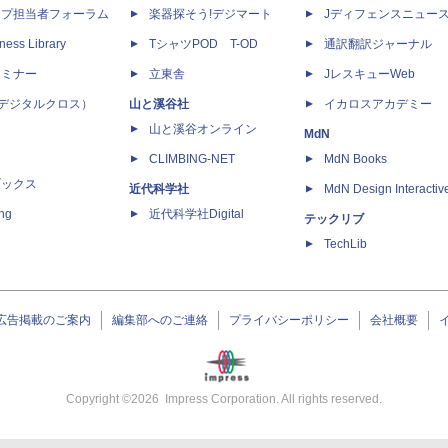
ップ担当者フォーラム
楽器探そう!デジマート
Jディフェンスニュー
ness Library
TシャツPOD T-OD
通訳翻訳ジャーナル
セミナー
立東舎
JレスキューWeb
 X（デジタルクロス）
山と溪谷社
イカロスアカデミー
山と溪谷オンライン
MdN
CLIMBING-NET
MdN Books
ブックス
近代科学社
MdN Design Interactiv
ing
近代科学社Digital
テックリブ
TechLib
広告掲載のご案内
編集部へのご連絡
プライバシーポリシー
会社概要
Copyright ©
2026
Impress Corporation. All rights reserved.