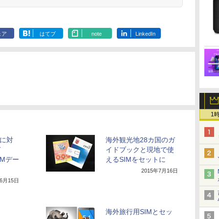
ェア
はてブ
note
LinkedIn
1
上に対
海外観光地28カ国のガ
ド
イドブックと現地で使
IMデー
えるSIMをセットに
2015年7月16日
年6月15日
海外旅行用SIMとセッ