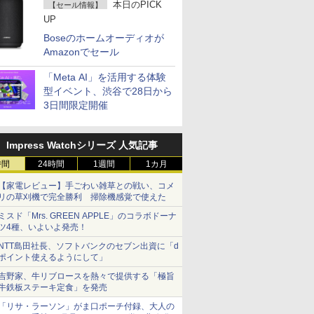
本日のPICK
【セール情報】
UP
Boseのホームオーディオが
Amazonでセール
「Meta AI」を活用する体験
型イベント、渋谷で28日から
3日間限定開催
Impress Watchシリーズ 人気記事
時間
24時間
1週間
1カ月
【家電レビュー】手ごわい雑草との戦い、コメ
リの草刈機で完全勝利 掃除機感覚で使えた
ミスド「Mrs. GREEN APPLE」のコラボドーナ
ツ4種、いよいよ発売！
NTT島田社長、ソフトバンクのセブン出資に「d
ポイント使えるようにして」
吉野家、牛リブロースを熱々で提供する「極旨
牛鉄板ステーキ定食」を発売
「リサ・ラーソン」がま口ポーチ付録、大人の