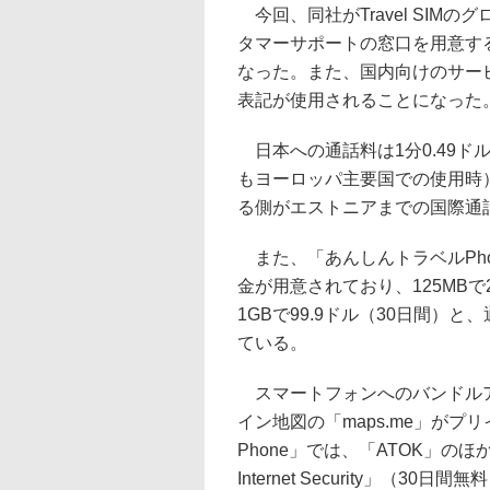
今回、同社がTravel SIM
タマーサポートの窓口を用意す
なった。また、国内向けのサー
表記が使用されることになった
日本への通話料は1分0.49ドル
もヨーロッパ主要国での使用時
る側がエストニアまでの国際通
また、「あんしんトラベルPho
金が用意されており、125MBで2
1GBで99.9ドル（30日間
ている。
スマートフォンへのバンドルア
イン地図の「maps.me」が
Phone」では、「ATOK」の
Internet Security」（30