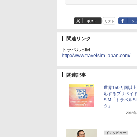
ポスト
リスト
シ
関連リンク
トラベルSIM
http://www.travelsim-japan.com/
関連記事
世界150カ国以
応するプリペイ
SIM「トラベルS
タ」
2015
インタビュー