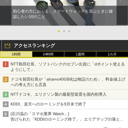
初心者の方におくる、スマートウォッチを選ぶときに確
認したい10のこと
●
●
●
アクセスランキング
1時間
24時間
1週間
1カ月
NTT島田社長、ソフトバンクのセブン出資に「dポイント使える
ようにして」
ドコモ前田社長が「ahamo40GB化は検証のため」、料金値上げ
への考え方にも言及
NTTドコモ、エリクソン製の最新型装置を国内初導入
KDDI、楽天へのローミングを9月末で終了
[石川温の「スマホ業界 Watch」]
告げられた「KDDIのローミング終了」、エリアマップの落とし
穴と楽天モバイルの課題