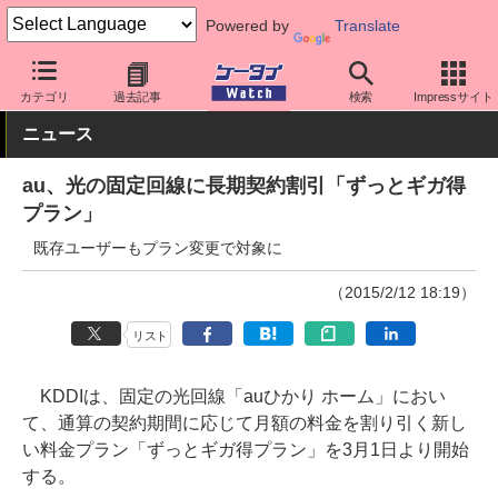
Powered by
Translate
ケータイ Watch
キャリア
au
料金プラン・割引
カテゴリ
過去記事
検索
Impressサイト
ニュース
au、光の固定回線に長期契約割引「ずっとギガ得
プラン」
既存ユーザーもプラン変更で対象に
（2015/2/12 18:19）
リスト
KDDIは、固定の光回線「auひかり ホーム」におい
て、通算の契約期間に応じて月額の料金を割り引く新し
い料金プラン「ずっとギガ得プラン」を3月1日より開始
する。