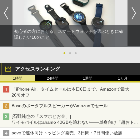
初心者の方におくる、スマートウォッチを選ぶときに確
認したい10のこと
●
●
●
アクセスランキング
1時間
24時間
1週間
1カ月
「iPhone Air」タイムセールは本日6日まで、Amazonで最大
26％オフ
BoseのポータブルスピーカーがAmazonでセール
[石野純也の「スマホとお金」]
ワイモバイルはahamo 40GBを追わない――単身向け「超おトク
割」の安さと1年限定の注意点
povoで連休向けトッピング発売、3日間・7日間使い放題