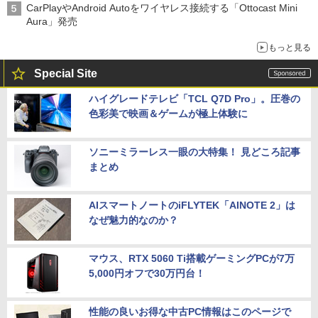
CarPlayやAndroid Autoをワイヤレス接続する「Ottocast Mini
Aura」発売
もっと見る
Special Site
ハイグレードテレビ「TCL Q7D Pro」。圧巻の
色彩美で映画＆ゲームが極上体験に
ソニーミラーレス一眼の大特集！ 見どころ記事
まとめ
AIスマートノートのiFLYTEK「AINOTE 2」は
なぜ魅力的なのか？
マウス、RTX 5060 Ti搭載ゲーミングPCが7万
5,000円オフで30万円台！
性能の良いお得な中古PC情報はこのページで