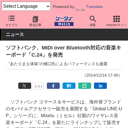
Powered by
Translate
ケータイ Watch
キャリア
ソフトバンク
周辺機器
カテゴリ
過去記事
検索
Impressサイト
ニュース
ソフトバンク、MIDI over Bluetooth対応の音楽キ
ーボード「C.24」を発売
“あたりまえ体操”の樋口氏によるパフォーマンスも披露
（2014/12/16 17:40）
リスト
ソフトバンク コマース＆サービスは、海外発ブランド
のモバイルアクセサリー販売を展開する「Global LINE-U
P」シリーズに、Miselu（ミセル）社製のワイヤレス音
楽キーボード「C.24」を新たにラインナップして販売す