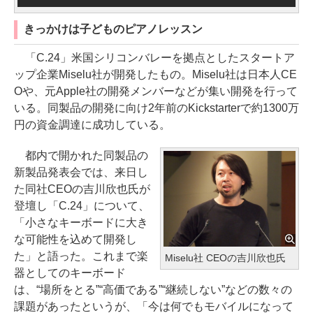
きっかけは子どものピアノレッスン
「C.24」米国シリコンバレーを拠点としたスタートア
ップ企業Miselu社が開発したもの。Miselu社は日本人CE
Oや、元Apple社の開発メンバーなどが集い開発を行って
いる。同製品の開発に向け2年前のKickstarterで約1300万
円の資金調達に成功している。
都内で開かれた同製品の
新製品発表会では、来日し
た同社CEOの吉川欣也氏が
登壇し「C.24」について、
「小さなキーボードに大き
な可能性を込めて開発し
た」と語った。これまで楽
Miselu社 CEOの吉川欣也氏
器としてのキーボード
は、“場所をとる”“高価である”“継続しない”などの数々の
課題があったというが、「今は何でもモバイルになって