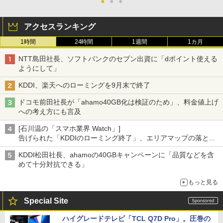
●
●
●
アクセスランキング
1時間
24時間
1週間
1カ月
NTT島田社長、ソフトバンクのセブン出資に「dポイント使える
ようにして」
KDDI、楽天へのローミングを9月末で終了
ドコモ前田社長が「ahamo40GB化は検証のため」、料金値上げ
への考え方にも言及
[石川温の「スマホ業界 Watch」]
告げられた「KDDIのローミング終了」、エリアマップの落とし
穴と楽天モバイルの課題
KDDI松田社長、ahamoの40GBキャンペーンに「品質などを含
めて十分対抗できる」
もっと見る
Special Site
ハイグレードテレビ「TCL Q7D Pro」。圧巻の