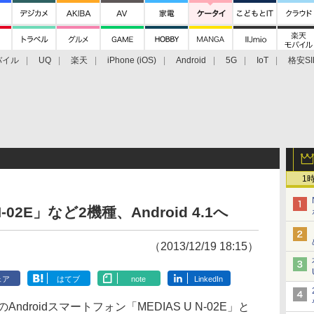
バイル
UQ
楽天
iPhone (iOS)
Android
5G
IoT
格安SI
アクセサリー
業界動向
法人向け
最新技術/その他
1
-02E」など2機種、Android 4.1へ
（2013/12/19 18:15）
ェア
はてブ
note
LinkedIn
droidスマートフォン「MEDIAS U N-02E」と