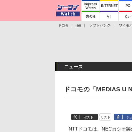
ドコモ
au
ソフトバンク
ワイモ
格安スマホ/SIMフリースマホ
周辺機器/
ニュース
ドコモの「MEDIAS U N
ポスト
リスト
シ
NTTドコモは、NECカシオ製のAn