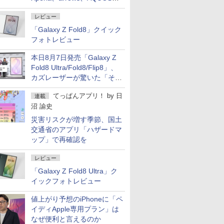
ど注目機種の特徴は
レビュー
「Galaxy Z Fold8」クイック
フォトレビュー
本日8月7日発売「Galaxy Z
Fold8 Ultra/Fold8/Flip8」、
カズレーザーが驚いた「そば
屋のメニュー並みの薄さ」
てっぱんアプリ！
by
日
連載
沼 諭史
災害リスクが増す季節、国土
交通省のアプリ「ハザードマ
ップ」で再確認を
レビュー
「Galaxy Z Fold8 Ultra」ク
イックフォトレビュー
値上がり予想のiPhoneに「ペ
イディApple専用プラン」は
なぜ便利と言えるのか