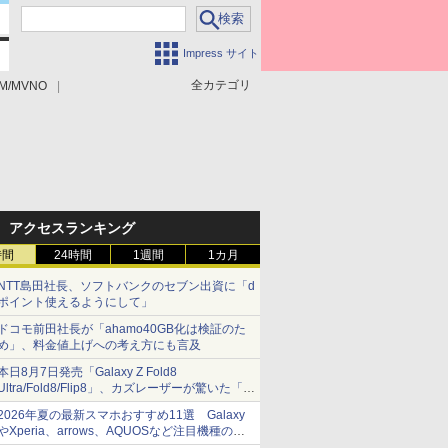
Impress サイト
全カテゴリ
M/MVNO
アクセスランキング
時間
24時間
1週間
1カ月
NTT島田社長、ソフトバンクのセブン出資に「d
ポイント使えるようにして」
ドコモ前田社長が「ahamo40GB化は検証のた
め」、料金値上げへの考え方にも言及
本日8月7日発売「Galaxy Z Fold8
Ultra/Fold8/Flip8」、カズレーザーが驚いた「そ
ば屋のメニュー並みの薄さ」
2026年夏の最新スマホおすすめ11選 Galaxy
やXperia、arrows、AQUOSなど注目機種の特
徴は