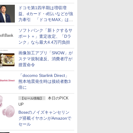
ドコモ第1四半期は増収増
益、dカード・d払いなどが強
力牽引 「ドコモMAX」は
400万契約突破
ソフトバンク「新トクするサ
ポート＋」査定改定、「Dラ
ンク」なら最大4.4万円負担
画像加工アプリ「SNOW」が
ステマ規制違反、消費者庁が
措置命令
「docomo Starlink Direct」
熊本地震発生時は接続者数3
倍に
本日のPICK
【セール情報】
UP
Boseのノイズキャンセリン
グ搭載イヤホンがAmazonで
セール