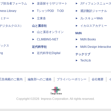
ップ担当者フォーラム
楽器探そう!デジマート
Jディフェンスニュー
ness Library
TシャツPOD T-OD
通訳翻訳ジャーナル
セミナー
立東舎
JレスキューWeb
 X（デジタルクロス）
山と溪谷社
イカロスアカデミー
山と溪谷オンライン
MdN
CLIMBING-NET
MdN Books
ブックス
近代科学社
MdN Design Interactiv
ing
近代科学社Digital
テックリブ
TechLib
広告掲載のご案内
編集部へのご連絡
プライバシーポリシー
会社概要
Copyright ©
2026
Impress Corporation. All rights reserved.