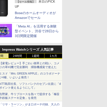
本日のPICK
【セール情報】
UP
Boseのホームオーディオが
Amazonでセール
「Meta AI」を活用する体験
型イベント、渋谷で28日から
3日間限定開催
Impress Watchシリーズ 人気記事
時間
24時間
1週間
1カ月
【家電レビュー】手ごわい雑草との戦い、コメ
リの草刈機で完全勝利 掃除機感覚で使えた
ミスド「Mrs. GREEN APPLE」のコラボドーナ
ツ4種、いよいよ発売！
NTT島田社長、ソフトバンクのセブン出資に「d
ポイント使えるようにして」
吉野家、牛リブロースを熱々で提供する「極旨
牛鉄板ステーキ定食」を発売
「リサ・ラーソン」がま口ポーチ付録、大人の