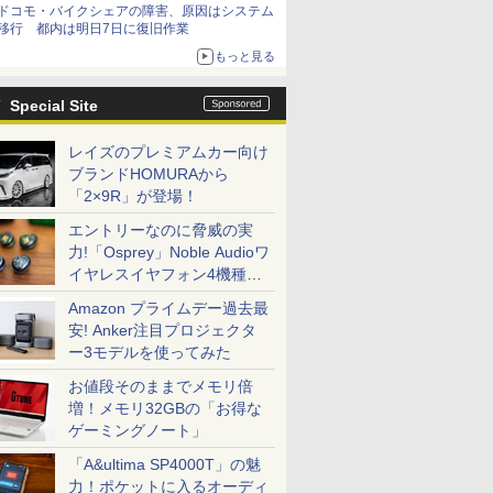
ドコモ・バイクシェアの障害、原因はシステム
移行 都内は明日7日に復旧作業
もっと見る
Special Site
レイズのプレミアムカー向け
ブランドHOMURAから
「2×9R」が登場！
エントリーなのに脅威の実
力!「Osprey」Noble Audioワ
イヤレスイヤフォン4機種を
一気に聴く
Amazon プライムデー過去最
安! Anker注目プロジェクタ
ー3モデルを使ってみた
お値段そのままでメモリ倍
増！メモリ32GBの「お得な
ゲーミングノート」
「A&ultima SP4000T」の魅
力！ポケットに入るオーディ