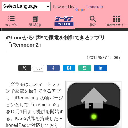
Powered by
Translate
ニュース
カテゴリ
過去記事
検索
Impressサイト
iPhoneから“声”で家電を制御できるアプリ
「iRemocon2」
（2013/9/27 18:06）
リスト
グラモは、スマートフォ
ンで家電を操作できるアプ
リ「iRemocon」の新バージ
ョンとして「iRemocon2」
を10月1日より提供を開始す
る。iOS 5以降を搭載したiP
hone/iPadに対応しており、