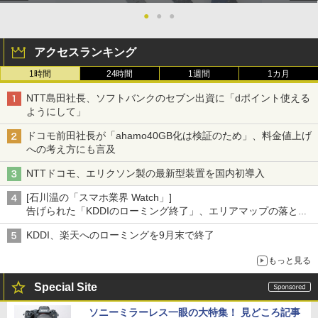
●
●
●
アクセスランキング
1時間
24時間
1週間
1カ月
NTT島田社長、ソフトバンクのセブン出資に「dポイント使える
ようにして」
ドコモ前田社長が「ahamo40GB化は検証のため」、料金値上げ
への考え方にも言及
NTTドコモ、エリクソン製の最新型装置を国内初導入
[石川温の「スマホ業界 Watch」]
告げられた「KDDIのローミング終了」、エリアマップの落とし
穴と楽天モバイルの課題
KDDI、楽天へのローミングを9月末で終了
もっと見る
Special Site
ソニーミラーレス一眼の大特集！ 見どころ記事