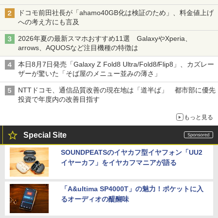
ドコモ前田社長が「ahamo40GB化は検証のため」、料金値上げ
への考え方にも言及
2026年夏の最新スマホおすすめ11選 GalaxyやXperia、
arrows、AQUOSなど注目機種の特徴は
本日8月7日発売「Galaxy Z Fold8 Ultra/Fold8/Flip8」、カズレー
ザーが驚いた「そば屋のメニュー並みの薄さ」
NTTドコモ、通信品質改善の現在地は「道半ば」 都市部に優先
投資で年度内の改善目指す
もっと見る
Special Site
SOUNDPEATSのイヤカフ型イヤフォン「UU2
イヤーカフ」をイヤカフマニアが語る
「A&ultima SP4000T」の魅力！ポケットに入
るオーディオの醍醐味