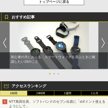
トップページに戻る
おすすめ記事
初心者の方におくる、スマートウォッチを選ぶときに確
認したい10のこと
●
●
●
アクセスランキング
1時間
24時間
1週間
1カ月
NTT島田社長、ソフトバンクのセブン出資に「dポイント使える
ようにして」