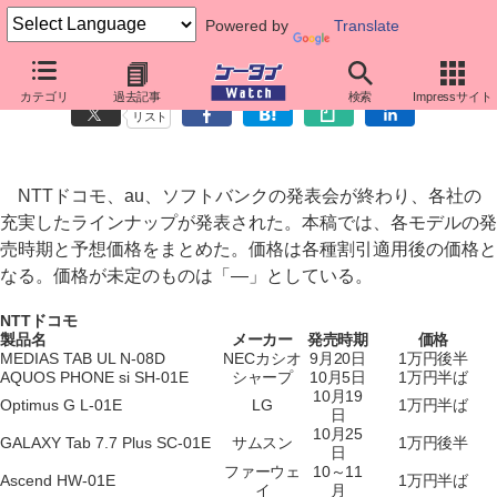
Powered by
Translate
2012冬のスマホ、発売時期と価格は？
カテゴリ
過去記事
検索
Impressサイト
リスト
NTTドコモ、au、ソフトバンクの発表会が終わり、各社の
充実したラインナップが発表された。本稿では、各モデルの発
売時期と予想価格をまとめた。価格は各種割引適用後の価格と
なる。価格が未定のものは「―」としている。
NTTドコモ
製品名
メーカー
発売時期
価格
MEDIAS TAB UL N-08D
NECカシオ
9月20日
1万円後半
AQUOS PHONE si SH-01E
シャープ
10月5日
1万円半ば
10月19
Optimus G L-01E
LG
1万円半ば
日
10月25
GALAXY Tab 7.7 Plus SC-01E
サムスン
1万円後半
日
ファーウェ
10～11
Ascend HW-01E
1万円半ば
イ
月