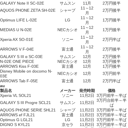
GALAXY Note II SC-02E
サムスン
11月
2万円後半
11～12
AQUOS PHONE ZETA SH-02E
シャープ
2万円後半
月
11～12
Optimus LIFE L-02E
LG
1万円後半
月
11～12
MEDIAS U N-02E
NECカシオ
1万円後半
月
11～12
Xperia AX SO-01E
ソニー
2万円半ば
月
11～12
ARROWS V F-04E
富士通
2万円後半
月
GALAXY S III α SC-03E
サムスン
12月
2万円後半
N-02E ONE PIECE
NECカシオ
12月
3万円後半
ARROWS Kiss F-03E
富士通
12月
1万円後半
Disney Mobile on docomo N-
NECカシオ
12月
3万円前半
03E
ARROWS Tab F-05E
富士通
12月
2万円半ば
au
製品名
メーカー
発売時期
価格
Xperia VL SOL21
ソニー
11月2日
3万円前半～半ば
3万円台前半～半
GALAXY S III Progre SCL21
サムスン
11月2日
ば
AQUOS PHONE SERIE SHL21
シャープ
11月2日
3万円前半～半ば
ARROWS ef FJL21
富士通
11月2日
3万円前半～半ば
Optimus G LGL21
LG
11月2日
3万円前半～半ば
DIGNO S KYL21
京セラ
11月2日
3万円前半～半ば