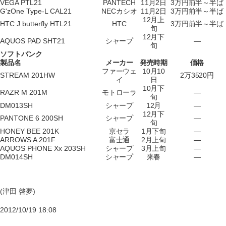
VEGA PTL21
PANTECH
11月2日
3万円前半～半ば
G'zOne Type-L CAL21
NECカシオ
11月2日
3万円前半～半ば
12月上
HTC J butterfly HTL21
HTC
3万円前半～半ば
旬
12月下
AQUOS PAD SHT21
シャープ
―
旬
ソフトバンク
製品名
メーカー
発売時期
価格
ファーウェ
10月10
STREAM 201HW
2万3520円
イ
日
10月下
RAZR M 201M
モトローラ
―
旬
DM013SH
シャープ
12月
―
12月下
PANTONE 6 200SH
シャープ
―
旬
HONEY BEE 201K
京セラ
1月下旬
―
ARROWS A 201F
富士通
2月上旬
―
AQUOS PHONE Xx 203SH
シャープ
3月上旬
―
DM014SH
シャープ
来春
―
(津田 啓夢)
2012/10/19 18:08