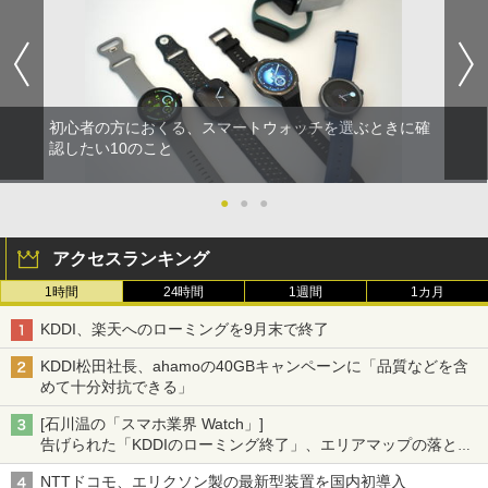
初心者の方におくる、スマートウォッチを選ぶときに確
認したい10のこと
●
●
●
アクセスランキング
1時間
24時間
1週間
1カ月
KDDI、楽天へのローミングを9月末で終了
KDDI松田社長、ahamoの40GBキャンペーンに「品質などを含
めて十分対抗できる」
[石川温の「スマホ業界 Watch」]
告げられた「KDDIのローミング終了」、エリアマップの落とし
穴と楽天モバイルの課題
NTTドコモ、エリクソン製の最新型装置を国内初導入