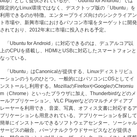
btop」として提供されているが、「Ubuntu for Android」では
限定的なLinux環境ではなく、デスクトップ版の「Ubuntu」を
利用できるのが特徴。エンタープライズ向けのシンクライアン
ト市場や、新興市場におけるパソコン市場をターゲットに開発
されており、2012年末に市場に投入される予定。
「Ubuntu for Android」に対応できるのは、デュアルコア以
上のCPUを搭載し、HDMIとUSBに対応したスマートフォンと
なっている。
「Ubuntu」はCanonicalが提供する、Linuxディストリビュ
ーションのうちのひとつ。一般的にはパソコンにOSとしてイ
ンストールし利用する。MozillaのFirefoxやGoogleのChromiu
m（Chrome）といったブラウザに加え、Thunderbirdなどのメ
ールアプリケーション、VLC Playerなどのマルチメディアプ
レーヤーを利用でき、音楽、写真、オフィス文書に対応するア
プリケーションも用意されている。アプリケーションを探して
簡単にインストールできるソフトウェアセンター、ソーシャル
サービスの融合、パーソナルクラウドサービスなどが提供さ