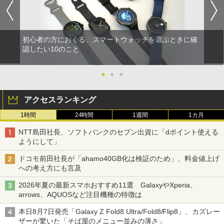
初心者の方におくる、スマートウォッチを選ぶときに確
認したい10のこと
●
●
●
アクセスランキング
1時間
24時間
1週間
1カ月
NTT島田社長、ソフトバンクのセブン出資に「dポイント使える
ようにして」
ドコモ前田社長が「ahamo40GB化は検証のため」、料金値上げ
への考え方にも言及
2026年夏の最新スマホおすすめ11選 GalaxyやXperia、
arrows、AQUOSなど注目機種の特徴は
本日8月7日発売「Galaxy Z Fold8 Ultra/Fold8/Flip8」、カズレー
ザーが驚いた「そば屋のメニュー並みの薄さ」