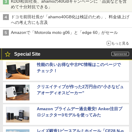
KDDI松田社長、ahamoの40GBキャンペーンに「品質などを含
めて十分対抗できる」
ドコモ前田社長が「ahamo40GB化は検証のため」、料金値上げ
への考え方にも言及
Amazonで「Motorola moto g06」と「edge 60」がセール
もっと見る
Special Site
性能の良いお得な中古PC情報はこのページで
チェック！
クリエイティブが作った2万円台の“小さなピュ
アオーディオスピーカー”
Amazon プライムデー過去最安! Anker注目プ
ロジェクター3モデルを使ってみた
レイズ鍛造1ピースアルミホイール「CE28 N-p