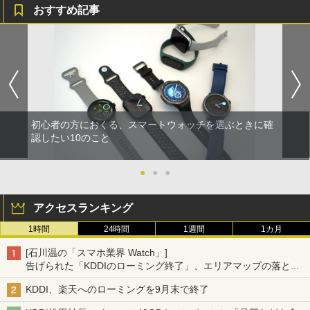
おすすめ記事
初心者の方におくる、スマートウォッチを選ぶときに確
認したい10のこと
●
●
●
アクセスランキング
1時間
24時間
1週間
1カ月
[石川温の「スマホ業界 Watch」]
告げられた「KDDIのローミング終了」、エリアマップの落とし
穴と楽天モバイルの課題
KDDI、楽天へのローミングを9月末で終了