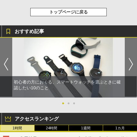
トップページに戻る
おすすめ記事
初心者の方におくる、スマートウォッチを選ぶときに確
認したい10のこと
●
●
●
アクセスランキング
1時間
24時間
1週間
1カ月