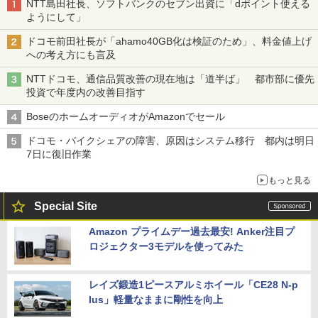
NTT島田社長、ソフトバンクのセブン出資に「dポイント使える
ようにして」
ドコモ前田社長が「ahamo40GB化は検証のため」、料金値上げ
への考え方にも言及
NTTドコモ、通信品質改善の現在地は「道半ば」 都市部に優先
投資で年度内の改善目指す
BoseのホームオーディオがAmazonでセール
ドコモ・バイクシェアの障害、原因はシステム移行 都内は明日
7日に復旧作業
もっと見る
Special Site
Amazon プライムデー過去最安! Anker注目プ
ロジェクター3モデルを使ってみた
レイズ鍛造1ピースアルミホイール「CE28 N-p
lus」軽量なままに剛性を向上