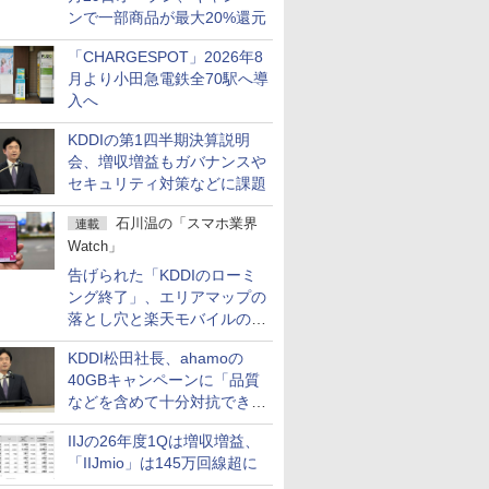
ンで一部商品が最大20%還元
「CHARGESPOT」2026年8
月より小田急電鉄全70駅へ導
入へ
KDDIの第1四半期決算説明
会、増収増益もガバナンスや
セキュリティ対策などに課題
石川温の「スマホ業界
連載
Watch」
告げられた「KDDIのローミ
ング終了」、エリアマップの
落とし穴と楽天モバイルの課
題
KDDI松田社長、ahamoの
40GBキャンペーンに「品質
などを含めて十分対抗でき
る」
IIJの26年度1Qは増収増益、
「IIJmio」は145万回線超に