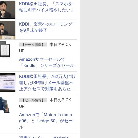
KDDI松田社長、「スマホを
軸にAIデバイス増やしたい」
KDDI、楽天へのローミング
を9月末で終了
本日のPICK
【セール情報】
UP
Amazonサマーセールで
「Kindle」シリーズがセール
KDDI松田社長、762万人に影
響したISP向けメール基盤不
正アクセスで対策をあらため
て説明
本日のPICK
【セール情報】
UP
Amazonで「Motorola moto
g06」と「edge 60」がセー
ル