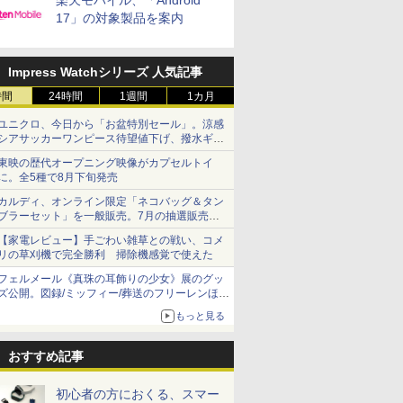
楽天モバイル、「Android
17」の対象製品を案内
Impress Watchシリーズ 人気記事
時間
24時間
1週間
1カ月
ユニクロ、今日から「お盆特別セール」。涼感
シアサッカーワンピース待望値下げ、撥水ギア
ショーツは1990円に
東映の歴代オープニング映像がカプセルトイ
に。全5種で8月下旬発売
カルディ、オンライン限定「ネコバッグ＆タン
ブラーセット」を一般販売。7月の抽選販売の
当選無効分
【家電レビュー】手ごわい雑草との戦い、コメ
リの草刈機で完全勝利 掃除機感覚で使えた
フェルメール《真珠の耳飾りの少女》展のグッ
ズ公開。図録/ミッフィー/葬送のフリーレンほ
か、注目ブランドコラボが実現
もっと見る
おすすめ記事
初心者の方におくる、スマー