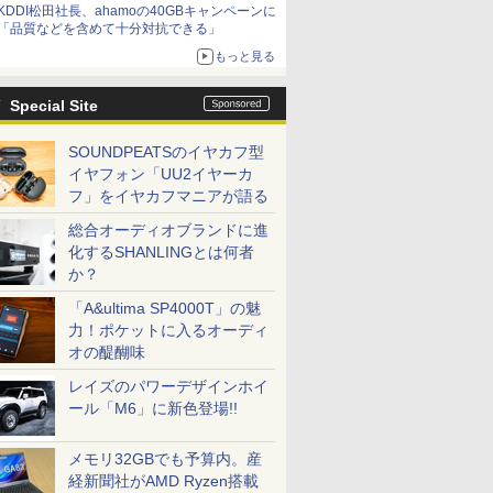
KDDI松田社長、ahamoの40GBキャンペーンに
「品質などを含めて十分対抗できる」
もっと見る
Special Site
SOUNDPEATSのイヤカフ型
イヤフォン「UU2イヤーカ
フ」をイヤカフマニアが語る
総合オーディオブランドに進
化するSHANLINGとは何者
か？
「A&ultima SP4000T」の魅
力！ポケットに入るオーディ
オの醍醐味
レイズのパワーデザインホイ
ール「M6」に新色登場!!
メモリ32GBでも予算内。産
経新聞社がAMD Ryzen搭載