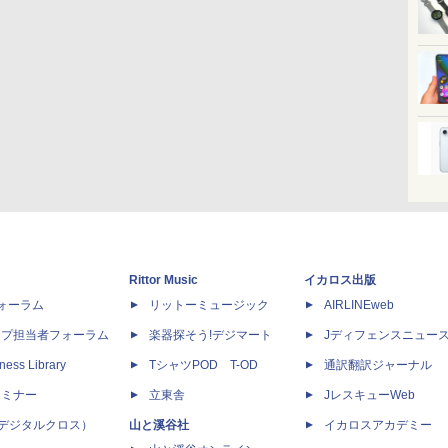
Rittor Music
イカロス出版
dフォーラム
リットーミュージック
AIRLINEweb
ップ担当者フォーラム
楽器探そう!デジマート
Jディフェンスニュー
ness Library
TシャツPOD T-OD
通訳翻訳ジャーナル
セミナー
立東舎
JレスキューWeb
 X（デジタルクロス）
山と溪谷社
イカロスアカデミー