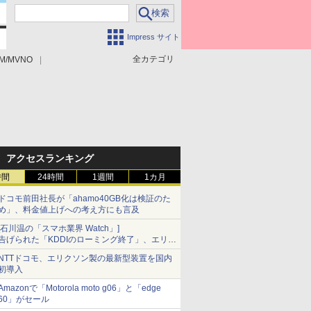
Impress サイト
全カテゴリ
M/MVNO
アクセスランキング
時間
24時間
1週間
1カ月
ドコモ前田社長が「ahamo40GB化は検証のた
め」、料金値上げへの考え方にも言及
[石川温の「スマホ業界 Watch」]
告げられた「KDDIのローミング終了」、エリア
マップの落とし穴と楽天モバイルの課題
NTTドコモ、エリクソン製の最新型装置を国内
初導入
Amazonで「Motorola moto g06」と「edge
60」がセール