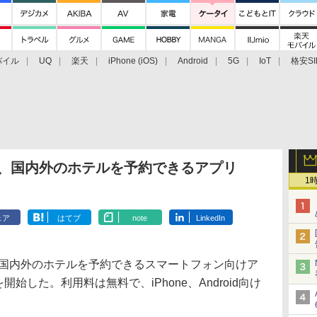
バイル
UQ
楽天
iPhone (iOS)
Android
5G
IoT
格安SI
アクセサリー
業界動向
法人向け
最新技術/その他
ン、国内外のホテルを予約できるアプリ
1
ェア
はてブ
note
LinkedIn
国内外のホテルを予約できるスマートフォン向けア
提供を開始した。利用料は無料で、iPhone、Android向け