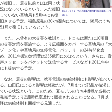
が復旧し、震災以前とほぼ同じ状
況になっているという。未だ復旧
CMキャラクターである俳優の渡辺謙や堀北真希らも登
していない基地局も5月中にも復
場した
旧させる予定。福島原発の30km圏内については、68局のうち
51局が復旧しているという。
また、未曾有の大災害を教訓とし、ドコモは新たに10項目
の災害対策を実施する。より広範囲をカバーする基地局の「大
ゾーン化」や基地局の無停電化、バッテリーの24時間化含
め、2011年度の対策費は235億円にのぼるという。さらに、音
声メッセージをパケットで送信するサービスなども2011年中
にも提供する予定。
なお、震災の影響は、携帯電話の供給体制にも影響が出てい
る。山田氏によると影響は軽微だが、7月までは部品が枯渇し
ている状況という。このため、夏モデルのうち4機種が当初の
発売予定より2週間程度遅れて販売されることになる。7月以
降は供給体制も回復する見通しだ。