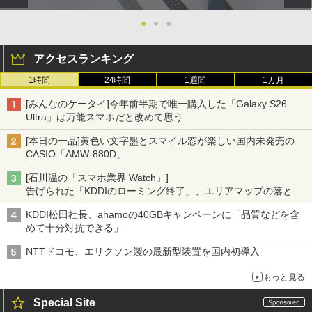
●
●
●
アクセスランキング
1時間
24時間
1週間
1カ月
[みんなのケータイ]今年前半期で唯一購入した「Galaxy S26
Ultra」は万能スマホだと改めて思う
[本日の一品]黄色い文字盤とスマイル窓が楽しい国内未発売の
CASIO「AMW-880D」
[石川温の「スマホ業界 Watch」]
告げられた「KDDIのローミング終了」、エリアマップの落とし
穴と楽天モバイルの課題
KDDI松田社長、ahamoの40GBキャンペーンに「品質などを含
めて十分対抗できる」
NTTドコモ、エリクソン製の最新型装置を国内初導入
もっと見る
Special Site