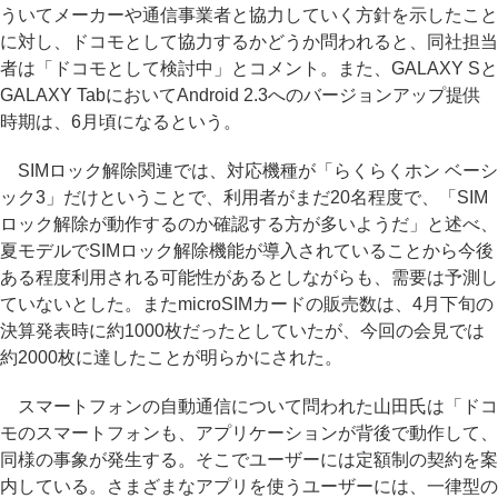
ういてメーカーや通信事業者と協力していく方針を示したこと
に対し、ドコモとして協力するかどうか問われると、同社担当
者は「ドコモとして検討中」とコメント。また、GALAXY Sと
GALAXY TabにおいてAndroid 2.3へのバージョンアップ提供
時期は、6月頃になるという。
SIMロック解除関連では、対応機種が「らくらくホン ベーシ
ック3」だけということで、利用者がまだ20名程度で、「SIM
ロック解除が動作するのか確認する方が多いようだ」と述べ、
夏モデルでSIMロック解除機能が導入されていることから今後
ある程度利用される可能性があるとしながらも、需要は予測し
ていないとした。またmicroSIMカードの販売数は、4月下旬の
決算発表時に約1000枚だったとしていたが、今回の会見では
約2000枚に達したことが明らかにされた。
スマートフォンの自動通信について問われた山田氏は「ドコ
モのスマートフォンも、アプリケーションが背後で動作して、
同様の事象が発生する。そこでユーザーには定額制の契約を案
内している。さまざまなアプリを使うユーザーには、一律型の