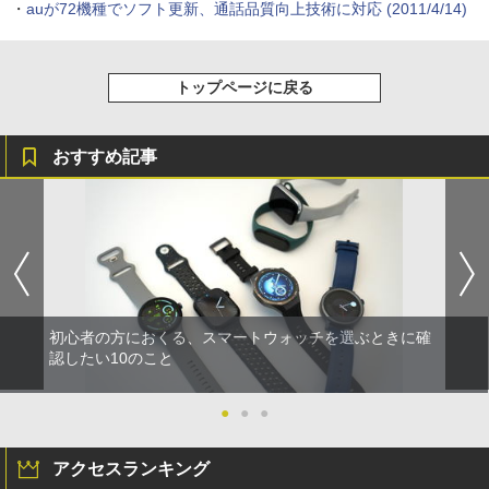
・
auが72機種でソフト更新、通話品質向上技術に対応
(2011/4/14)
トップページに戻る
おすすめ記事
初心者の方におくる、スマートウォッチを選ぶときに確
認したい10のこと
●
●
●
アクセスランキング