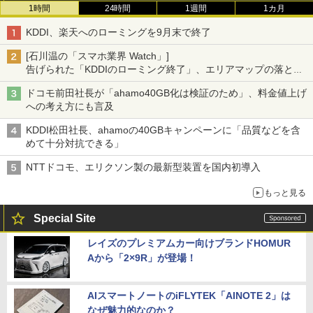
1時間
24時間
1週間
1カ月
KDDI、楽天へのローミングを9月末で終了
[石川温の「スマホ業界 Watch」]
告げられた「KDDIのローミング終了」、エリアマップの落とし
穴と楽天モバイルの課題
ドコモ前田社長が「ahamo40GB化は検証のため」、料金値上げ
への考え方にも言及
KDDI松田社長、ahamoの40GBキャンペーンに「品質などを含
めて十分対抗できる」
NTTドコモ、エリクソン製の最新型装置を国内初導入
もっと見る
Special Site
レイズのプレミアムカー向けブランドHOMUR
Aから「2×9R」が登場！
AIスマートノートのiFLYTEK「AINOTE 2」は
なぜ魅力的なのか？