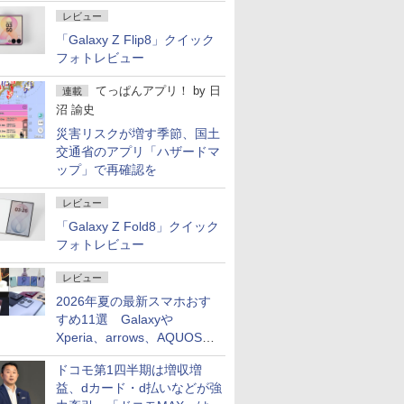
屋のメニュー並みの薄さ」
レビュー
「Galaxy Z Flip8」クイック
フォトレビュー
てっぱんアプリ！
by
日
連載
沼 諭史
災害リスクが増す季節、国土
交通省のアプリ「ハザードマ
ップ」で再確認を
レビュー
「Galaxy Z Fold8」クイック
フォトレビュー
レビュー
2026年夏の最新スマホおす
すめ11選 Galaxyや
Xperia、arrows、AQUOSな
ど注目機種の特徴は
ドコモ第1四半期は増収増
益、dカード・d払いなどが強