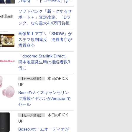
力牽引 「ドコモMAX」は
400万契約突破
ソフトバンク「新トクするサ
ポート＋」査定改定、「Dラ
ンク」なら最大4.4万円負担
画像加工アプリ「SNOW」が
ステマ規制違反、消費者庁が
措置命令
「docomo Starlink Direct」
熊本地震発生時は接続者数3
倍に
本日のPICK
【セール情報】
UP
Boseのノイズキャンセリン
グ搭載イヤホンがAmazonで
セール
本日のPICK
【セール情報】
UP
Boseのホームオーディオが