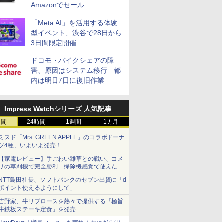
Amazonでセール
「Meta AI」を活用する体験
型イベント、渋谷で28日から
3日間限定開催
ドコモ・バイクシェアの障
害、原因はシステム移行 都
内は明日7日に復旧作業
Impress Watchシリーズ 人気記事
時間
24時間
1週間
1カ月
ミスド「Mrs. GREEN APPLE」のコラボドーナ
ツ4種、いよいよ発売！
【家電レビュー】手ごわい雑草との戦い、コメ
リの草刈機で完全勝利 掃除機感覚で使えた
NTT島田社長、ソフトバンクのセブン出資に「d
ポイント使えるようにして」
吉野家、牛リブロースを熱々で提供する「極旨
牛鉄板ステーキ定食」を発売