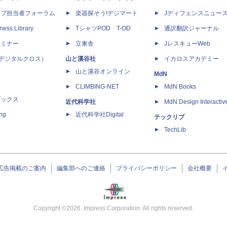
ップ担当者フォーラム
楽器探そう!デジマート
Jディフェンスニュー
ness Library
TシャツPOD T-OD
通訳翻訳ジャーナル
セミナー
立東舎
JレスキューWeb
 X（デジタルクロス）
山と溪谷社
イカロスアカデミー
山と溪谷オンライン
MdN
CLIMBING-NET
MdN Books
ブックス
近代科学社
MdN Design Interactiv
ing
近代科学社Digital
テックリブ
TechLib
広告掲載のご案内
編集部へのご連絡
プライバシーポリシー
会社概要
Copyright ©
2026
Impress Corporation. All rights reserved.