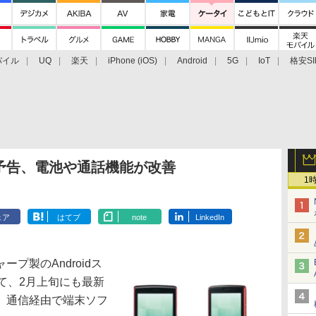
バイル
UQ
楽天
iPhone (iOS)
Android
5G
IoT
格安SI
アクセサリー
業界動向
法人向け
最新技術/その他
新予告、電池や通話機能が改善
1
ェア
はてブ
note
LinkedIn
プ製のAndroidス
いて、2月上旬にも最新
。通信経由で端末ソフ