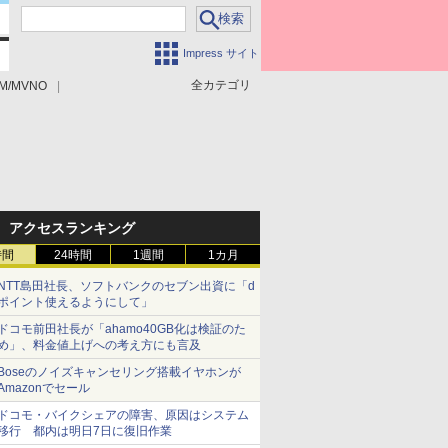
Impress サイト
全カテゴリ
M/MVNO
アクセスランキング
時間
24時間
1週間
1カ月
NTT島田社長、ソフトバンクのセブン出資に「d
ポイント使えるようにして」
ドコモ前田社長が「ahamo40GB化は検証のた
め」、料金値上げへの考え方にも言及
Boseのノイズキャンセリング搭載イヤホンが
Amazonでセール
ドコモ・バイクシェアの障害、原因はシステム
移行 都内は明日7日に復旧作業