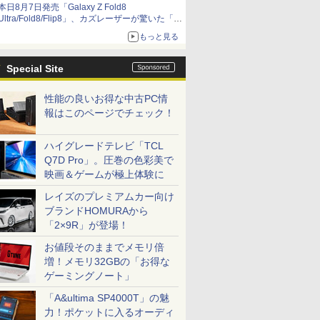
本日8月7日発売「Galaxy Z Fold8
Ultra/Fold8/Flip8」、カズレーザーが驚いた「そ
ば屋のメニュー並みの薄さ」
もっと見る
Special Site
性能の良いお得な中古PC情
報はこのページでチェック！
ハイグレードテレビ「TCL
Q7D Pro」。圧巻の色彩美で
映画＆ゲームが極上体験に
レイズのプレミアムカー向け
ブランドHOMURAから
「2×9R」が登場！
お値段そのままでメモリ倍
増！メモリ32GBの「お得な
ゲーミングノート」
「A&ultima SP4000T」の魅
力！ポケットに入るオーディ