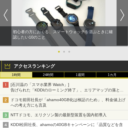
初心者の方におくる、スマートウォッチを選ぶときに確
認したい10のこと
●
●
●
アクセスランキング
1時間
24時間
1週間
1カ月
[石川温の「スマホ業界 Watch」]
告げられた「KDDIのローミング終了」、エリアマップの落とし
穴と楽天モバイルの課題
ドコモ前田社長が「ahamo40GB化は検証のため」、料金値上げ
への考え方にも言及
NTTドコモ、エリクソン製の最新型装置を国内初導入
KDDI松田社長、ahamoの40GBキャンペーンに「品質などを含