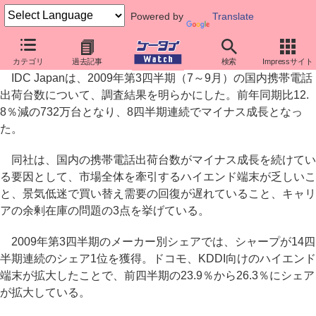
Powered by
Translate
IDC調査、2009年第3四半期の国内携帯出荷は732万台
カテゴリ
過去記事
検索
Impressサイト
IDC Japanは、2009年第3四半期（7～9月）の国内携帯電話
出荷台数について、調査結果を明らかにした。前年同期比12.
8％減の732万台となり、8四半期連続でマイナス成長となっ
た。
同社は、国内の携帯電話出荷台数がマイナス成長を続けてい
る要因として、市場全体を牽引するハイエンド端末が乏しいこ
と、景気低迷で買い替え需要の回復が遅れていること、キャリ
アの余剰在庫の問題の3点を挙げている。
2009年第3四半期のメーカー別シェアでは、シャープが14四
半期連続のシェア1位を獲得。ドコモ、KDDI向けのハイエンド
端末が拡大したことで、前四半期の23.9％から26.3％にシェア
が拡大している。