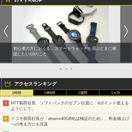
初心者の方におくる、スマートウォッチを選ぶときに確
認したい10のこと
●
●
●
アクセスランキング
1時間
24時間
1週間
1カ月
NTT島田社長、ソフトバンクのセブン出資に「dポイント使える
ようにして」
ドコモ前田社長が「ahamo40GB化は検証のため」、料金値上げ
への考え方にも言及