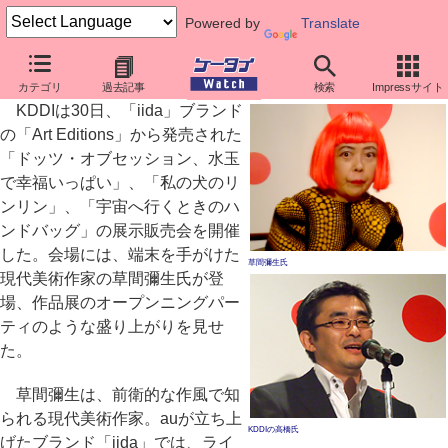
Powered by
Translate
au草間彌生モデルを展示販売、詩の朗読で世界を語る
カテゴリ
過去記事
検索
Impressサイト
KDDIは30日、「iida」ブランド
の「Art Editions」から発売された
「ドッツ・オブセッション、水玉
で幸福いっぱい」、「私の犬のリ
ンリン」、「宇宙へ行くときのハ
ンドバッグ」の展示販売会を開催
した。会場には、端末を手がけた
草間彌生氏
現代美術作家の草間彌生氏が登
場、作品展のオープンニングパー
ティのような盛り上がりを見せ
た。
草間彌生は、前衛的な作風で知
られる現代美術作家。auが立ち上
KDDIの高橋氏
げたブランド「iida」では、ライ