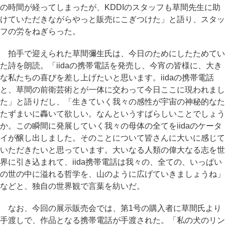
の時間が経ってしまったが、KDDIのスタッフも草間先生に助
けていただきながらやっと販売にこぎつけた」と語り、スタッ
フの労をねぎらった。
拍手で迎えられた草間彌生氏は、今日のためにしたためてい
た詩を朗読。「iidaの携帯電話を発売し、今宵の皆様に、大き
な私たちの喜びを差し上げたいと思います。iidaの携帯電話
と、草間の前衛芸術とが一体に交わって今日ここに現われまし
た」と語りだし、「生きていく我々の感性が宇宙の神秘的なた
たずまいに轟いて欲しい。なんというすばらしいことでしょう
か。この瞬間に発展していく我々の母体の全てをiidaのケータ
イが醸し出しました。そのことについて皆さんに大いに感じて
いただきたいと思っています。大いなる人類の偉大なる志を世
界に引き込まれて、iida携帯電話は我々の、全ての、いっぱい
の世の中に溢れる哲学を、山のように広げていきましょうね」
などと、独自の世界観で言葉を紡いだ。
なお、今回の展示販売会では、第1号の購入者に草間氏より
手渡しで、作品となる携帯電話が手渡された。「私の犬のリン