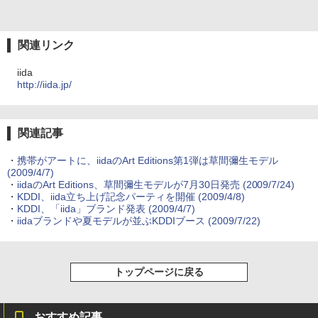
関連リンク
iida
http://iida.jp/
関連記事
・
携帯がアートに、iidaのArt Editions第1弾は草間彌生モデル
(2009/4/7)
・
iidaのArt Editions、草間彌生モデルが7月30日発売
(2009/7/24)
・
KDDI、iida立ち上げ記念パーティを開催
(2009/4/8)
・
KDDI、「iida」ブランド発表
(2009/4/7)
・
iidaブランドや夏モデルが並ぶKDDIブース
(2009/7/22)
トップページに戻る
おすすめ記事