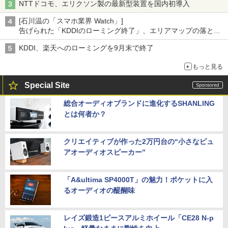
NTTドコモ、エリクソン製の最新型装置を国内初導入
[石川温の「スマホ業界 Watch」]
告げられた「KDDIのローミング終了」、エリアマップの落とし
穴と楽天モバイルの課題
KDDI、楽天へのローミングを9月末で終了
もっと見る
Special Site
総合オーディオブランドに進化するSHANLING
とは何者か？
クリエイティブが作った2万円台の“小さなピュ
アオーディオスピーカー”
「A&ultima SP4000T」の魅力！ポケットに入
るオーディオの醍醐味
レイズ鍛造1ピースアルミホイール「CE28 N-p