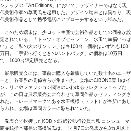
ンナップの「Art Editions」において、デザイナーではなく現
代美術作家の草間氏を起用した。デザイン端末とは異なり、現
代美術作品として携帯電話にアプローチするという試みだ。
このため端末は、少ロット生産で芸術作品としての価格が設
定されている。「ドッツ・オブセッション、水玉で幸福いっぱ
い」と「私の犬のリンリン」は各100台、価格はいずれも100
万円。「宇宙へ行くときのハンドバッグ」の価格は10万円
で、1000台限定販売となる。
展示販売会には、事前に購入を希望していた数十名のユーザ
ーと、各業界の関係者らが集まった。会場のCIBONE青山はイ
ンテリアやファッション関連のいわゆるセレクトショップだ
が、この日は展示販売会に合わせて草間作品がセッティングさ
れた。トレードマークである水玉模様（ドット）が各所にあし
らわれ、会場は草間カラーに彩られていた。
発表会で挨拶したKDDIの取締役執行役員常務 コンシューマ
商品統括本部長の高橋誠氏は、「4月7日の発表から3カ月以上