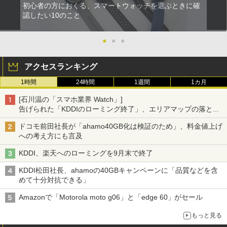
初心者の方におくる、スマートウォッチを選ぶときに確
認したい10のこと
●
●
●
アクセスランキング
1時間
24時間
1週間
1カ月
[石川温の「スマホ業界 Watch」]
告げられた「KDDIのローミング終了」、エリアマップの落とし
穴と楽天モバイルの課題
ドコモ前田社長が「ahamo40GB化は検証のため」、料金値上げ
への考え方にも言及
KDDI、楽天へのローミングを9月末で終了
KDDI松田社長、ahamoの40GBキャンペーンに「品質などを含
めて十分対抗できる」
Amazonで「Motorola moto g06」と「edge 60」がセール
もっと見る