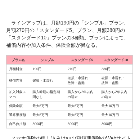
ラインアップは、月額190円の「シンプル」プラン、
月額270円の「スタンダード5」プラン、月額380円の
「スタンダード10」プランの3種類。プランによって、
補償内容や加入条件、保険金額が異なる。
プラン名
シンプル
スタンダード5
スタンダード10
月額料金
190円
270円
380円
破損・水濡れ・
破損・水濡れ・
補償内容
破損・水濡れ
故障・盗難
故障・盗難
加入対象ス
購入時期の指定期
購入から2年以内
購入から2年以内
マホ
間なし
の端末
の端末
保険金額
最大5万円
最大5万円
最大10万円
通算限度額
最大5万円
最大5万円
最大10万円
自己負担額
3000円
3000円
3000円
スマホ保険の申し込みはau少額短期保険のWebサイト