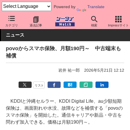
Powered by
Translate
ケータイ Watch
キャリア
au
povo
カテゴリ
過去記事
検索
Impressサイト
ニュース
povoからスマホ保険、月額190円～ 中古端末も
補償
岩井 祐一郎
2026年5月21日 12:12
リスト
KDDIと沖縄セルラー、KDDI Digital Life、au少額短期
保険は、画面割れや水没、故障などを補償する「povoの
スマホ保険」を開始した。通信キャリアや新品・中古を
問わず加入できる。価格は月額190円～。