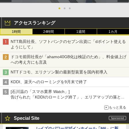
●
●
●
アクセスランキング
1時間
24時間
1週間
1カ月
NTT島田社長、ソフトバンクのセブン出資に「dポイント使える
ようにして」
ドコモ前田社長が「ahamo40GB化は検証のため」、料金値上げ
への考え方にも言及
NTTドコモ、エリクソン製の最新型装置を国内初導入
KDDI、楽天へのローミングを9月末で終了
[石川温の「スマホ業界 Watch」]
告げられた「KDDIのローミング終了」、エリアマップの落とし
穴と楽天モバイルの課題
もっと見る
Special Site
レイズのパワーデザインホイール「M6」に新