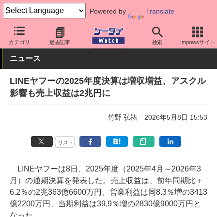
Powered by
Translate
ケータイ Watch
業界動向
企業動向
カテゴリ
過去記事
検索
Impressサイト
ニュース
LINEヤフーの2025年度決算は増収増益、アスクル
影響も売上収益は2兆円に
竹野 弘祐
2026年5月8日 15:53
リスト
LINEヤフーは8日、2025年度（2025年4月～2026年3
月）の通期決算を発表した。売上収益は、前年同期比＋
6.2％の2兆363億6600万円、営業利益は同8.3％増の3413
億2200万円、当期利益は39.9％増の2830億9000万円と
なった。