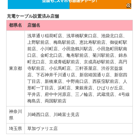
充電ケーブル設置済み店舗
都県名
店舗名
浅草通り稲荷町店、浅草橋駅東口店、池袋北口店、
上野駅前店、梅島駅前店、恵比寿駅前店、御徒町駅
前店、小川町店、小田急鶴川駅店、小田急町田駅南
口店、金町北口店、亀有駅前店、菊川駅前店、錦糸
町北口店、京成青砥駅前店、京成高砂駅前店、高円
東京都
寺駅前店、小伝馬町店、三軒茶屋店、渋谷宮益坂
店、下石神井千川通り店、新宿靖国通り店、新宿四
丁目店、新橋東店、中野南口店、西荻窪駅前店、人
形町一丁目店、浜町店、東銀座店、ひばりが丘店、
平井店、府中中河原店、三ノ輪店、武蔵境店、4号線
梅島店、両国駅前店
神奈川
川崎西口店、川崎富士見店
県
埼玉県
草加ヴァリエ店