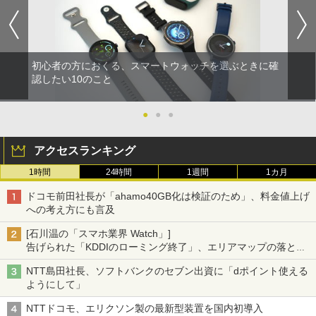
初心者の方におくる、スマートウォッチを選ぶときに確
認したい10のこと
●
●
●
アクセスランキング
1時間
24時間
1週間
1カ月
ドコモ前田社長が「ahamo40GB化は検証のため」、料金値上げ
への考え方にも言及
[石川温の「スマホ業界 Watch」]
告げられた「KDDIのローミング終了」、エリアマップの落とし
穴と楽天モバイルの課題
NTT島田社長、ソフトバンクのセブン出資に「dポイント使える
ようにして」
NTTドコモ、エリクソン製の最新型装置を国内初導入