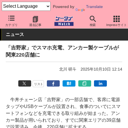
Powered by
Translate
ケータイ Watch
周辺機器/アクセサリー
充電器
カテゴリ
過去記事
検索
Impressサイト
ニュース
「吉野家」でスマホ充電、アンカー製ケーブルが
関東220店舗に
北川 研斗
2025年10月10日 12:14
リスト
牛丼チェーン店「吉野家」の一部店舗で、客席に電源
タップやUSBケーブルが設置され、食事のついでにスマ
ートフォンなどを充電できる取り組みが始まった。アン
カー製品が用いられており、すでに関東エリアの39店舗
で設置済み。今後、220店舗に拡大する。