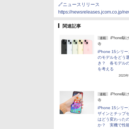
🔗ニュースリリース
https://newsreleases.jcom.co.jp/
関連記事
iPhone駆
連載
寺
iPhone 15シリ
のモデルをどう
き？ 各モデル
を考える
2023
iPhone駆
連載
寺
iPhone 15シリ
ザインとチップ
はどう変わった
か？ 実機で性