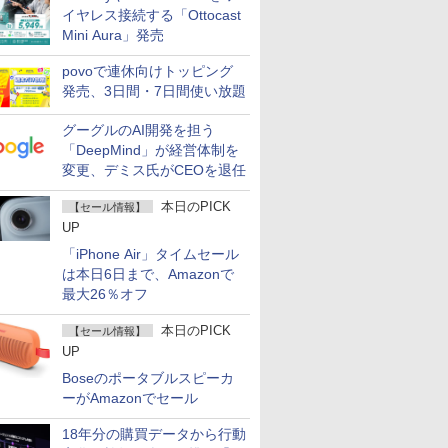
イヤレス接続する「Ottocast
Mini Aura」発売
povoで連休向けトッピング
発売、3日間・7日間使い放題
グーグルのAI開発を担う
「DeepMind」が経営体制を
変更、デミス氏がCEOを退任
本日のPICK
【セール情報】
UP
「iPhone Air」タイムセール
は本日6日まで、Amazonで
最大26％オフ
本日のPICK
【セール情報】
UP
Boseのポータブルスピーカ
ーがAmazonでセール
18年分の購買データから行動