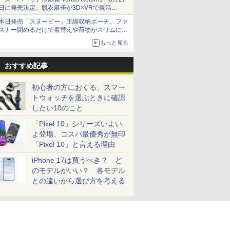
日に発売決定。脱衣麻雀が3D×VRで復活
発売から2週間は20%オフになるセールが実施
本日発売「スヌーピー」圧縮収納ポーチ。ファ
スナー閉めるだけで着替えや荷物がスリムにま
とまる
もっと見る
おすすめ記事
初心者の方におくる、スマー
トウォッチを選ぶときに確認
したい10のこと
「Pixel 10」シリーズいよい
よ登場、コスパ最優秀が無印
「Pixel 10」と言える理由
iPhone 17は買うべき？ ど
のモデルがいい？ 各モデル
との違いから選び方を考える