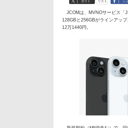
ポスト
リスト
シ
JCOMは、MVNOサービス「J:C
128GBと256GBがラインア
12万1440円。
新規契約（MNP含む）で、回