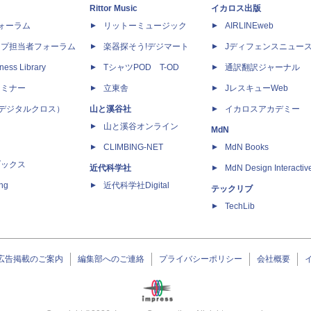
Rittor Music
イカロス出版
dフォーラム
リットーミュージック
AIRLINEweb
ップ担当者フォーラム
楽器探そう!デジマート
Jディフェンスニュー
ness Library
TシャツPOD T-OD
通訳翻訳ジャーナル
セミナー
立東舎
JレスキューWeb
 X（デジタルクロス）
山と溪谷社
イカロスアカデミー
山と溪谷オンライン
MdN
CLIMBING-NET
MdN Books
ブックス
近代科学社
MdN Design Interactiv
ing
近代科学社Digital
テックリブ
TechLib
広告掲載のご案内
編集部へのご連絡
プライバシーポリシー
会社概要