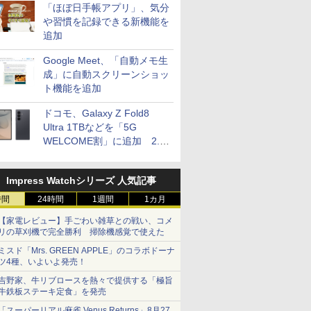
「ほぼ日手帳アプリ」、気分
や習慣を記録できる新機能を
追加
Google Meet、「自動メモ生
成」に自動スクリーンショッ
ト機能を追加
ドコモ、Galaxy Z Fold8
Ultra 1TBなどを「5G
WELCOME割」に追加 2.2
万円引き
Impress Watchシリーズ 人気記事
時間
24時間
1週間
1カ月
【家電レビュー】手ごわい雑草との戦い、コメ
リの草刈機で完全勝利 掃除機感覚で使えた
ミスド「Mrs. GREEN APPLE」のコラボドーナ
ツ4種、いよいよ発売！
吉野家、牛リブロースを熱々で提供する「極旨
牛鉄板ステーキ定食」を発売
「スーパーリアル麻雀 Venus Returns」8月27