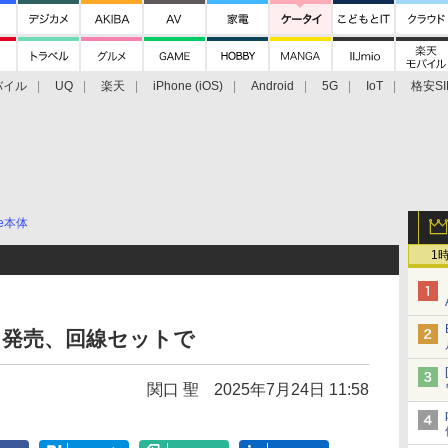
バイル
UQ
楽天
iPhone (iOS)
Android
5G
IoT
格安SI
アクセサリー
業界動向
法人向け
最新技術/その他
ne本体
1
15」発売、回線セットで
関口 聖
2025年7月24日 11:58