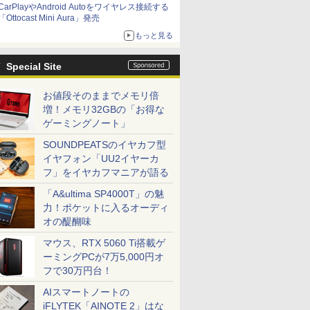
CarPlayやAndroid Autoをワイヤレス接続する
「Ottocast Mini Aura」発売
もっと見る
Special Site
お値段そのままでメモリ倍
増！メモリ32GBの「お得な
ゲーミングノート」
SOUNDPEATSのイヤカフ型
イヤフォン「UU2イヤーカ
フ」をイヤカフマニアが語る
「A&ultima SP4000T」の魅
力！ポケットに入るオーディ
オの醍醐味
マウス、RTX 5060 Ti搭載ゲ
ーミングPCが7万5,000円オ
フで30万円台！
AIスマートノートの
iFLYTEK「AINOTE 2」はな