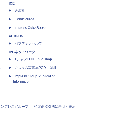
ICE
天海社
ス
Comic curea
impress QuickBooks
PUBFUN
パブファンセルフ
IPGネットワーク
TシャツPOD pTa.shop
カスタム写真集POD fabli
e
Impress Group Publication
Information
インプレスグループ
特定商取引法に基づく表示