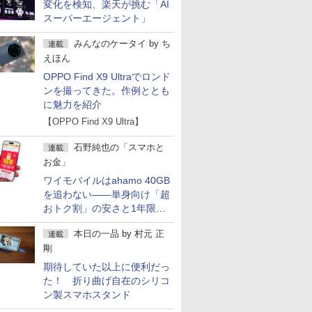
変化を検知、楽天が挑む「AI
スーパーエージェント」
みんなのケータイ
by
ち
連載
えほん
OPPO Find X9 Ultraでロンド
ンを撮ってきた。作例ととも
に魅力を紹介
【OPPO Find X9 Ultra】
石野純也の「スマホと
連載
お金」
ワイモバイルはahamo 40GB
を追わない――単身向け「超
おトク割」の安さと1年限定
の注意点
本日の一品
by
村元 正
連載
剛
期待していた以上に便利だっ
た！ 折り曲げ自在のシリコ
ン製スマホスタンド