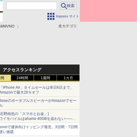
Impress サイト
全カテゴリ
M/MVNO
アクセスランキング
時間
24時間
1週間
1カ月
「iPhone Air」タイムセールは本日6日まで、
Amazonで最大26％オフ
BoseのポータブルスピーカーがAmazonでセー
ル
[石野純也の「スマホとお金」]
ワイモバイルはahamo 40GBを追わない――単
身向け「超おトク割」の安さと1年限定の注意
povoで連休向けトッピング発売、3日間・7日間
点
使い放題