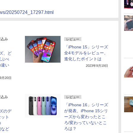
news/20250724_17297.html
け込み
レビュー
「iPhone 15」シリーズ
全4モデルをレビュー、
ーズ、ど
進化したポイントは
選ぶべ
の違い
2023年9月19日
年9月20日
け込み
レビュー
「iPhone 16」シリーズ
が発表、iPhone 15シリ
ーズのデ
ーズから変わったとこ
セット
ろ/変わっていないとこ
の
ろは？
能など