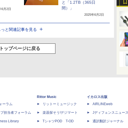
と「1.2TB（365日
間）」
5年6月2日
2025年6月2日
もっと関連記事を見る
トップページに戻る
Rittor Music
イカロス出版
dフォーラム
リットーミュージック
AIRLINEweb
ップ担当者フォーラム
楽器探そう!デジマート
Jディフェンスニュー
ness Library
TシャツPOD T-OD
通訳翻訳ジャーナル