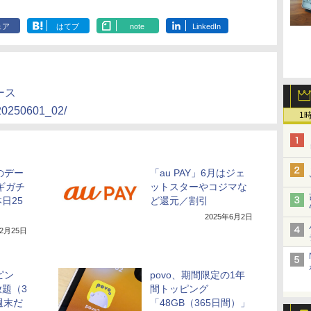
ェア
はてブ
note
LinkedIn
ース
/20250601_02/
1
のデー
「au PAY」6月はジェ
ギガチ
ットスターやコジマな
日25
ど還元／割引
2025年6月2日
年2月25日
ピン
povo、期間限定の1年
題（3
間トッピング
週末だ
「48GB（365日間）」