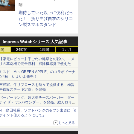
剛
期待していた以上に便利だっ
た！ 折り曲げ自在のシリコ
ン製スマホスタンド
Impress Watchシリーズ 人気記事
時間
24時間
1週間
1カ月
【家電レビュー】手ごわい雑草との戦い、コメ
リの草刈機で完全勝利 掃除機感覚で使えた
ミスド「Mrs. GREEN APPLE」のコラボドーナ
ツ4種、いよいよ発売！
吉野家、牛リブロースを熱々で提供する「極旨
牛鉄板ステーキ定食」を発売
バーガーキング、超大型チーズバーガー「ダー
ティ ザ・ワンパウンダー」を発売。総カロリー
約1656kcal、総重量約527g！
NTT島田社長、ソフトバンクのセブン出資に「d
ポイント使えるようにして」
もっと見る