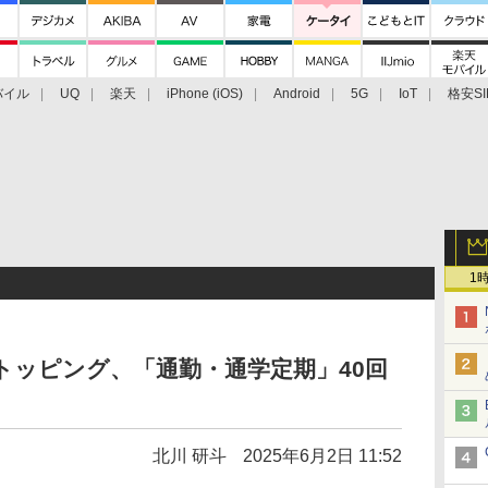
バイル
UQ
楽天
iPhone (iOS)
Android
5G
IoT
格安SI
アクセサリー
業界動向
法人向け
最新技術/その他
1
定トッピング、「通勤・通学定期」40回
北川 研斗
2025年6月2日 11:52