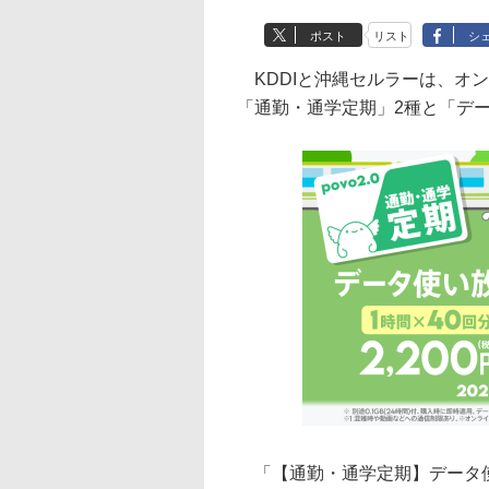
ポスト
リスト
シ
KDDIと沖縄セルラーは、オン
「通勤・通学定期」2種と「デ
「【通勤・通学定期】データ使