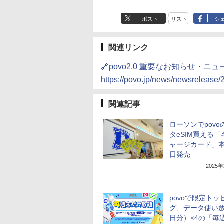
ポスト
リスト
シ
関連リンク
🔗povo2.0 重要なお知らせ・ニュ
https://povo.jp/news/newsrelease
関連記事
ローソンでpovo
タeSIM買える「
ャージカード」本
日発売
2025
povoで限定トッ
グ、データ使い放
日分）×4の「毎