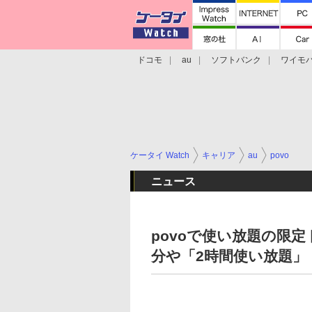
ドコモ
au
ソフトバンク
ワイモ
格安スマホ/SIMフリースマホ
周辺機器/
ケータイ Watch
キャリア
au
povo
ニュース
povoで使い放題の限
分や「2時間使い放題」