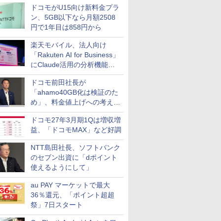
ドコモがU15向け新料金プラ
ン、5GB以下なら月額2508
円で1年目は858円から
楽天モバイル、法人向け
「Rakuten AI for Business」
にClaude活用の分析機能な
どを追加
ドコモ前田社長が
「ahamo40GB化は検証のた
め」、料金値上げへの考え方
にも言及
ドコモ27年3月期1Qは増収増
益、「ドコモMAX」など好調
NTT島田社長、ソフトバンク
のセブン出資に「dポイント
使えるようにして」
au PAY マーケットで最大
36％還元、「ポイント超超
祭」7日スタート