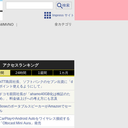
Impress サイト
全カテゴリ
M/MVNO
アクセスランキング
時間
24時間
1週間
1カ月
NTT島田社長、ソフトバンクのセブン出資に「d
ポイント使えるようにして」
ドコモ前田社長が「ahamo40GB化は検証のた
め」、料金値上げへの考え方にも言及
BoseのポータブルスピーカーがAmazonでセー
ル
CarPlayやAndroid Autoをワイヤレス接続する
「Ottocast Mini Aura」発売