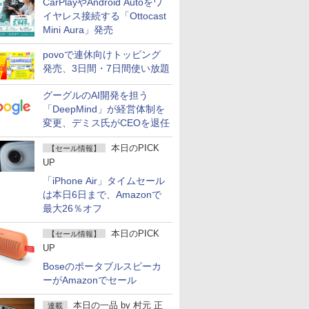
CarPlayやAndroid Autoをワ
イヤレス接続する「Ottocast
Mini Aura」発売
povoで連休向けトッピング
発売、3日間・7日間使い放題
グーグルのAI開発を担う
「DeepMind」が経営体制を
変更、デミス氏がCEOを退任
本日のPICK
【セール情報】
UP
「iPhone Air」タイムセール
は本日6日まで、Amazonで
最大26％オフ
本日のPICK
【セール情報】
UP
Boseのポータブルスピーカ
ーがAmazonでセール
本日の一品
by
村元 正
連載