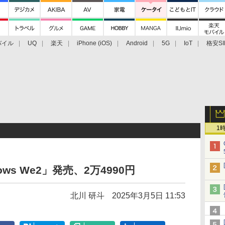
バイル
UQ
楽天
iPhone (iOS)
Android
5G
IoT
格安SI
アクセサリー
業界動向
法人向け
最新技術/その他
1
ws We2」発売、2万4990円
北川 研斗
2025年3月5日 11:53