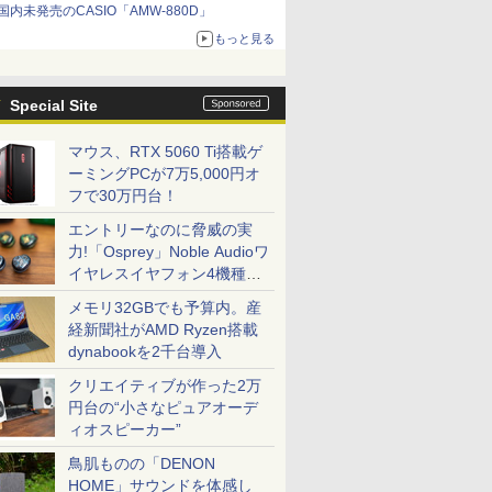
国内未発売のCASIO「AMW-880D」
もっと見る
Special Site
マウス、RTX 5060 Ti搭載ゲ
ーミングPCが7万5,000円オ
フで30万円台！
エントリーなのに脅威の実
力!「Osprey」Noble Audioワ
イヤレスイヤフォン4機種を
一気に聴く
メモリ32GBでも予算内。産
経新聞社がAMD Ryzen搭載
dynabookを2千台導入
クリエイティブが作った2万
円台の“小さなピュアオーデ
ィオスピーカー”
鳥肌ものの「DENON
HOME」サウンドを体感し