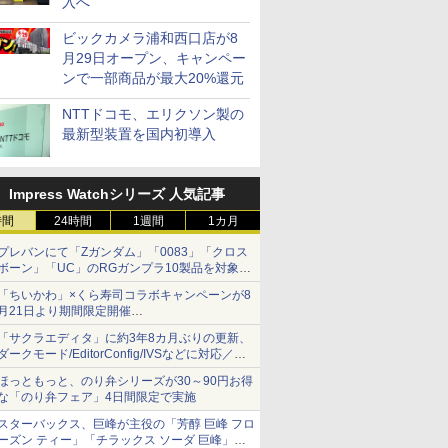
入へ
ビックカメラ浦和西口店が8
月29日オープン、キャンペー
ンで一部商品が最大20%還元
NTTドコモ、エリクソン製の
最新型装置を国内初導入
Impress Watchシリーズ 人気記事
時間
24時間
1週間
1カ月
プレバンにて「Zガンダム」「0083」「クロス
ボーン」「UC」のRGガンプラ10製品を対象に
した抽選販売が8月10日11時より実施！
「ちいかわ」×くら寿司コラボキャンペーンが8
月21日より期間限定開催
オリジナルの湯呑みや寿司皿が景品に登場！
「サクラエディタ」に約3年8カ月ぶりの更新、
ダークモード/EditorConfig/IVSなどに対応／複
数の脆弱性に対処したセキュリティアップデー
ほっともっと、のり弁シリーズが30～90円お得
ト
な「のり弁フェア」4日間限定で実施
スターバックス、巨峰が主役の「芳醇 巨峰 フロ
ーズン ティー」「チラックス ソーダ 巨峰」発