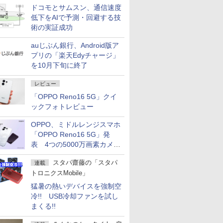
ドコモとサムスン、通信速度
低下をAIで予測・回避する技
術の実証成功
auじぶん銀行、Android版ア
プリの「楽天Edyチャージ」
を10月下旬に終了
レビュー
「OPPO Reno16 5G」クイ
ックフォトレビュー
OPPO、ミドルレンジスマホ
「OPPO Reno16 5G」発
表 4つの5000万画素カメラ
搭載の小型モデル
スタパ齋藤の「スタパ
連載
トロニクスMobile」
猛暑の熱いデバイスを強制空
冷!! USB冷却ファンを試し
まくる!!