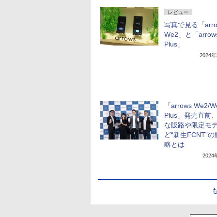
レビュー
写真で見る「arro
We2」と「arrow
Plus」
2024
「arrows We2/W
Plus」発売直前
な販路や限定モ
ど“新生FCNT”
略とは
202