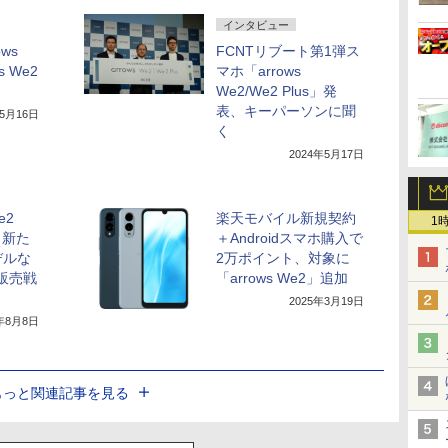
インタビュー
ws
FCNTリブート第1弾ス
s We2
マホ「arrows
We2/We2 Plus」発
表、キーパーソンに聞
年5月16日
く
2024年5月17日
e2
楽天モバイル新規契約
1
、新た
＋Androidスマホ購入で
デルな
2万ポイント、対象に
の販売戦
「arrows We2」追加
2025年3月19日
4年8月8日
もっと関連記事を見る