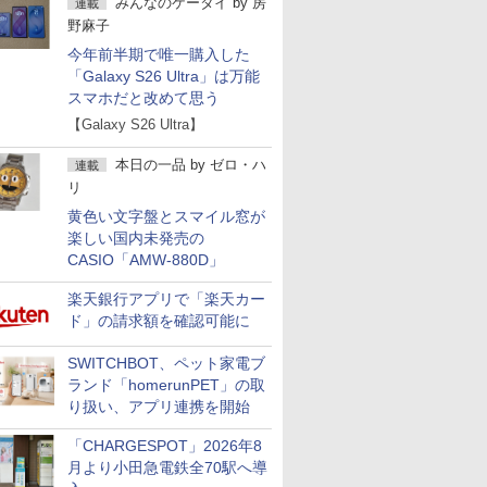
みんなのケータイ
by
房
連載
野麻子
今年前半期で唯一購入した
「Galaxy S26 Ultra」は万能
スマホだと改めて思う
【Galaxy S26 Ultra】
本日の一品
by
ゼロ・ハ
連載
リ
黄色い文字盤とスマイル窓が
楽しい国内未発売の
CASIO「AMW-880D」
楽天銀行アプリで「楽天カー
ド」の請求額を確認可能に
SWITCHBOT、ペット家電ブ
ランド「homerunPET」の取
り扱い、アプリ連携を開始
「CHARGESPOT」2026年8
月より小田急電鉄全70駅へ導