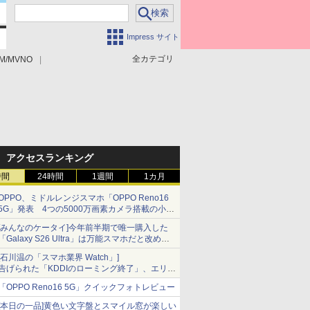
Impress サイト
全カテゴリ
M/MVNO
アクセスランキング
時間
24時間
1週間
1カ月
OPPO、ミドルレンジスマホ「OPPO Reno16
5G」発表 4つの5000万画素カメラ搭載の小型
モデル
[みんなのケータイ]今年前半期で唯一購入した
「Galaxy S26 Ultra」は万能スマホだと改めて
思う
[石川温の「スマホ業界 Watch」]
告げられた「KDDIのローミング終了」、エリア
マップの落とし穴と楽天モバイルの課題
「OPPO Reno16 5G」クイックフォトレビュー
[本日の一品]黄色い文字盤とスマイル窓が楽しい