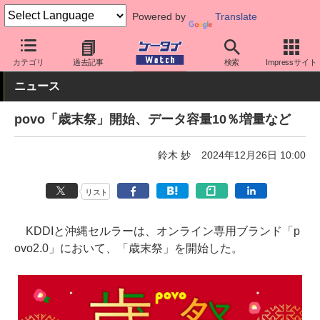
Powered by
Translate
ケータイ Watch
キャリア
au
povo
カテゴリ
過去記事
検索
Impressサイト
ニュース
povo「歳末祭」開始、データ容量10％増量など
鈴木 妙
2024年12月26日 10:00
リスト
KDDIと沖縄セルラーは、オンライン専用ブランド「p
ovo2.0」において、「歳末祭」を開始した。