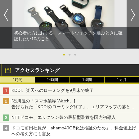
初心者の方におくる、スマートウォッチを選ぶときに確
認したい10のこと
●
●
●
アクセスランキング
1時間
24時間
1週間
1カ月
KDDI、楽天へのローミングを9月末で終了
[石川温の「スマホ業界 Watch」]
告げられた「KDDIのローミング終了」、エリアマップの落とし
穴と楽天モバイルの課題
NTTドコモ、エリクソン製の最新型装置を国内初導入
ドコモ前田社長が「ahamo40GB化は検証のため」、料金値上げ
への考え方にも言及