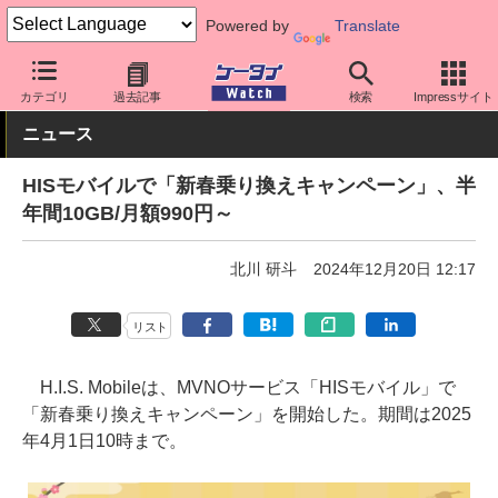
Powered by
Translate
ケータイ Watch
格安スマホ/格安SIM
格安SIM/MVNO
HISモバ
カテゴリ
過去記事
検索
Impressサイト
ニュース
HISモバイルで「新春乗り換えキャンペーン」、半
年間10GB/月額990円～
北川 研斗
2024年12月20日 12:17
リスト
H.I.S. Mobileは、MVNOサービス「HISモバイル」で
「新春乗り換えキャンペーン」を開始した。期間は2025
年4月1日10時まで。