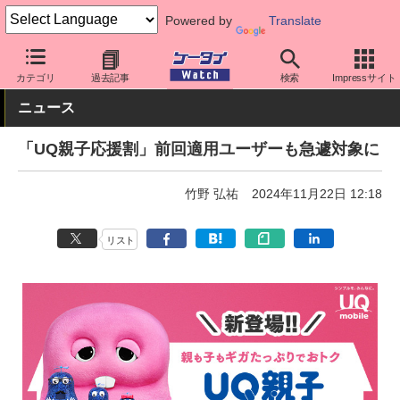
Powered by
Translate
ケータイ Watch
キャリア
UQ
料金プラン・割引
カテゴリ
過去記事
検索
Impressサイト
ニュース
「UQ親子応援割」前回適用ユーザーも急遽対象に
竹野 弘祐
2024年11月22日 12:18
リスト