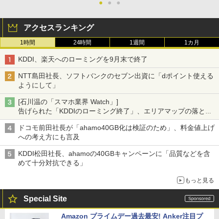
●
●
●
アクセスランキング
1時間
24時間
1週間
1カ月
KDDI、楽天へのローミングを9月末で終了
NTT島田社長、ソフトバンクのセブン出資に「dポイント使える
ようにして」
[石川温の「スマホ業界 Watch」]
告げられた「KDDIのローミング終了」、エリアマップの落とし
穴と楽天モバイルの課題
ドコモ前田社長が「ahamo40GB化は検証のため」、料金値上げ
への考え方にも言及
KDDI松田社長、ahamoの40GBキャンペーンに「品質などを含
めて十分対抗できる」
もっと見る
Special Site
Amazon プライムデー過去最安! Anker注目プ