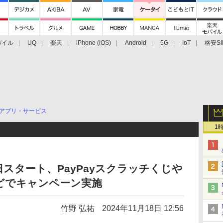
バイル
UQ
楽天
iPhone (iOS)
Android
5G
IoT
格安SI
アクセサリー
業界動向
法人向け
最新技術/その他
アプリ・サービス
1
2日スタート、PayPayスクラッチくじや
どでキャンペーン実施
竹野 弘祐
2024年11月18日 12:56