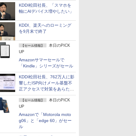
KDDI松田社長、「スマホを
軸にAIデバイス増やしたい」
KDDI、楽天へのローミング
を9月末で終了
本日のPICK
【セール情報】
UP
Amazonサマーセールで
「Kindle」シリーズがセール
KDDI松田社長、762万人に影
響したISP向けメール基盤不
正アクセスで対策をあらため
て説明
本日のPICK
【セール情報】
UP
Amazonで「Motorola moto
g06」と「edge 60」がセー
ル