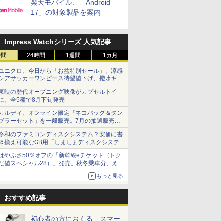
楽天モバイル、「Android
17」の対象製品を案内
Impress Watchシリーズ 人気記事
時間
24時間
1週間
1カ月
ユニクロ、今日から「お盆特別セール」。涼感
シアサッカーワンピース待望値下げ、撥水ギア
ショーツは1990円に
東映の歴代オープニング映像がカプセルトイ
に。全5種で8月下旬発売
カルディ、オンライン限定「ネコバッグ＆タン
ブラーセット」を一般販売。7月の抽選販売の
当選無効分
令和のファミコンディスクシステム？安価に書
き換え可能なGB用「しましまディスクシステ
ム」
はやぶさ50％オフの「新幹線eチケット（トク
だ値スペシャル28）」発売。秋冬乗車分、えき
ねっと限定
もっと見る
おすすめ記事
初心者の方におくる、スマー