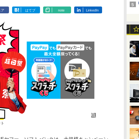
ェア
はてブ
note
LinkedIn
ート