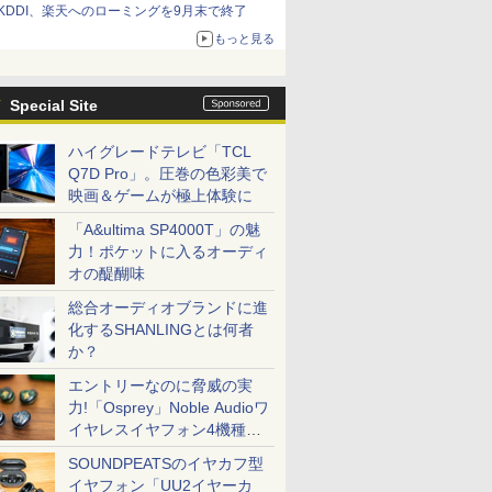
KDDI、楽天へのローミングを9月末で終了
もっと見る
Special Site
ハイグレードテレビ「TCL
Q7D Pro」。圧巻の色彩美で
映画＆ゲームが極上体験に
「A&ultima SP4000T」の魅
力！ポケットに入るオーディ
オの醍醐味
総合オーディオブランドに進
化するSHANLINGとは何者
か？
エントリーなのに脅威の実
力!「Osprey」Noble Audioワ
イヤレスイヤフォン4機種を
一気に聴く
SOUNDPEATSのイヤカフ型
イヤフォン「UU2イヤーカ