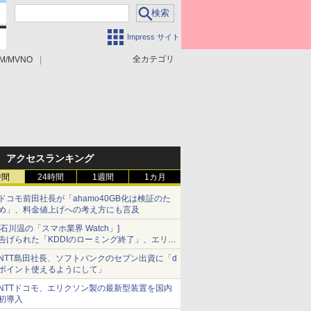
Impress サイト
全カテゴリ
M/MVNO
アクセスランキング
時間
24時間
1週間
1カ月
ドコモ前田社長が「ahamo40GB化は検証のた
め」、料金値上げへの考え方にも言及
[石川温の「スマホ業界 Watch」]
告げられた「KDDIのローミング終了」、エリア
マップの落とし穴と楽天モバイルの課題
NTT島田社長、ソフトバンクのセブン出資に「d
ポイント使えるようにして」
NTTドコモ、エリクソン製の最新型装置を国内
初導入