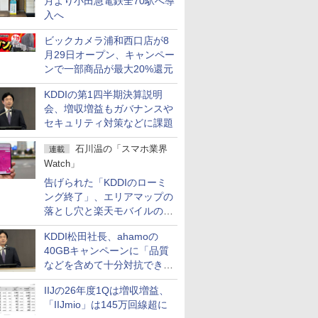
月より小田急電鉄全70駅へ導
入へ
ビックカメラ浦和西口店が8
月29日オープン、キャンペー
ンで一部商品が最大20%還元
KDDIの第1四半期決算説明
会、増収増益もガバナンスや
セキュリティ対策などに課題
石川温の「スマホ業界
連載
Watch」
告げられた「KDDIのローミ
ング終了」、エリアマップの
落とし穴と楽天モバイルの課
題
KDDI松田社長、ahamoの
40GBキャンペーンに「品質
などを含めて十分対抗でき
る」
IIJの26年度1Qは増収増益、
「IIJmio」は145万回線超に