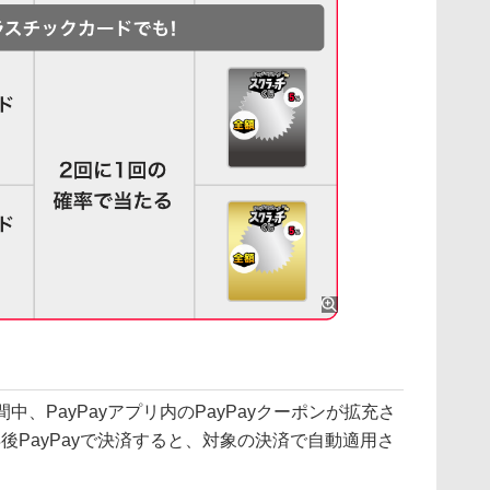
間中、PayPayアプリ内のPayPayクーポンが拡充さ
得後PayPayで決済すると、対象の決済で自動適用さ