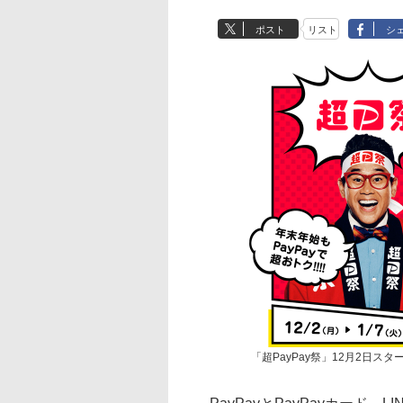
ポスト
リスト
シ
「超PayPay祭」12月2日スタ