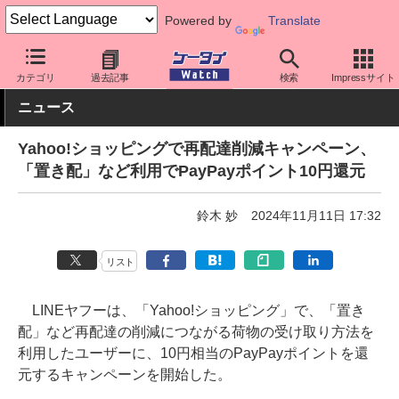
Powered by
Translate
ケータイ Watch
アプリ・サービス
決済/金融
カテゴリ
過去記事
検索
Impressサイト
ニュース
Yahoo!ショッピングで再配達削減キャンペーン、
「置き配」など利用でPayPayポイント10円還元
鈴木 妙
2024年11月11日 17:32
リスト
LINEヤフーは、「Yahoo!ショッピング」で、「置き
配」など再配達の削減につながる荷物の受け取り方法を
利用したユーザーに、10円相当のPayPayポイントを還
元するキャンペーンを開始した。