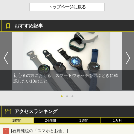
トップページに戻る
おすすめ記事
初心者の方におくる、スマートウォッチを選ぶときに確
認したい10のこと
●
●
●
アクセスランキング
1時間
24時間
1週間
1カ月
[石野純也の「スマホとお金」]