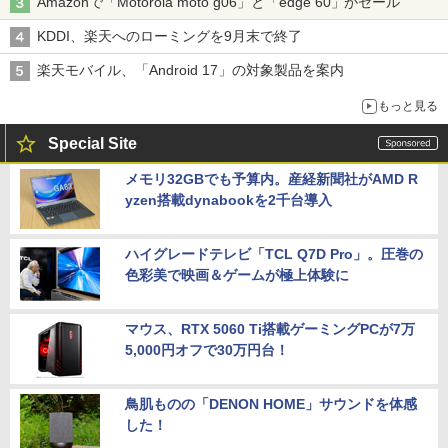
Amazonで「Motorola moto g06」と「edge 60」がセール
KDDI、楽天へのローミングを9月末で終了
楽天モバイル、「Android 17」の対象製品を案内
もっと見る
Special Site
メモリ32GBでも予算内。産経新聞社がAMD R
yzen搭載dynabookを2千台導入
ハイグレードテレビ「TCL Q7D Pro」。圧巻の
色彩美で映画＆ゲームが極上体験に
マウス、RTX 5060 Ti搭載ゲーミングPCが7万
5,000円オフで30万円台！
鳥肌ものの「DENON HOME」サウンドを体感
した！