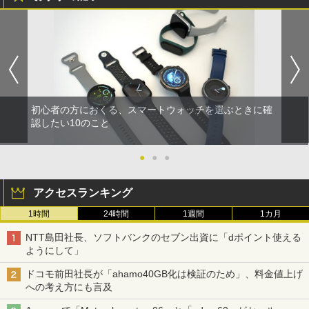
初心者の方におくる、スマートウォッチを選ぶときに確
認したい10のこと
●
●
●
アクセスランキング
1時間
24時間
1週間
1カ月
NTT島田社長、ソフトバンクのセブン出資に「dポイント使える
ようにして」
ドコモ前田社長が「ahamo40GB化は検証のため」、料金値上げ
への考え方にも言及