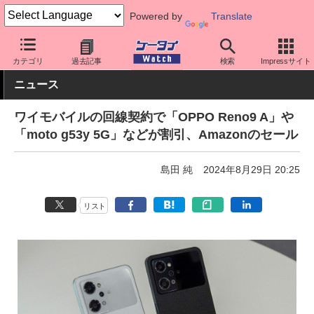
Powered by
Translate
ケータイ Watch
キャリア
ワイモバイル
スマホ・ケータイ
カテゴリ
過去記事
検索
Impressサイト
ニュース
ワイモバイルの回線契約で「OPPO Reno9 A」や
「moto g53y 5G」などが割引、Amazonのセール
島田 純
2024年8月29日 20:25
リスト