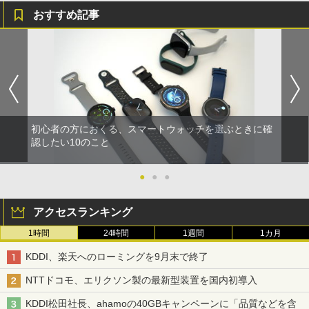
おすすめ記事
初心者の方におくる、スマートウォッチを選ぶときに確
認したい10のこと
●
●
●
アクセスランキング
1時間
24時間
1週間
1カ月
KDDI、楽天へのローミングを9月末で終了
NTTドコモ、エリクソン製の最新型装置を国内初導入
KDDI松田社長、ahamoの40GBキャンペーンに「品質などを含