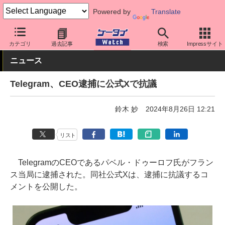
Powered by
Translate
ケータイ Watch
アプリ・サービス
SNS
カテゴリ
過去記事
検索
Impressサイト
ニュース
Telegram、CEO逮捕に公式Xで抗議
鈴木 妙
2024年8月26日 12:21
リスト
TelegramのCEOであるパベル・ドゥーロフ氏がフラン
ス当局に逮捕された。同社公式Xは、逮捕に抗議するコ
メントを公開した。