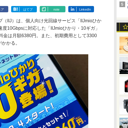
ェア
はてブ
note
LinkedIn
IJ）は、個人向け光回線サービス「IIJmioひか
0Gbpsに対応した「IIJmioひかり・10ギガ」
金は月額6380円。また、初期費用として3300
がかかる。