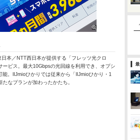
ス
TT東日本／NTT西日本が提供する「フレッツ光クロ
最
ービス。最大10Gbpsの光回線を利用でき、オプシ
。IIJmioひかりでは従来から「IIJmioひかり・1
新たなプランが加わったかたち。