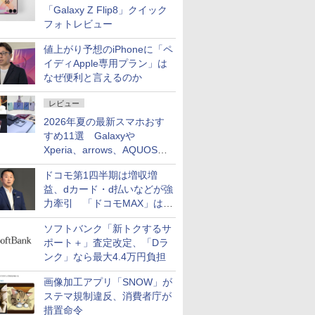
「Galaxy Z Flip8」クイック
フォトレビュー
値上がり予想のiPhoneに「ペ
イディApple専用プラン」は
なぜ便利と言えるのか
レビュー
2026年夏の最新スマホおす
すめ11選 Galaxyや
Xperia、arrows、AQUOSな
ど注目機種の特徴は
ドコモ第1四半期は増収増
益、dカード・d払いなどが強
力牽引 「ドコモMAX」は
400万契約突破
ソフトバンク「新トクするサ
ポート＋」査定改定、「Dラ
ンク」なら最大4.4万円負担
画像加工アプリ「SNOW」が
ステマ規制違反、消費者庁が
措置命令