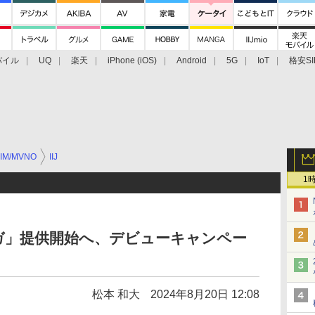
バイル
UQ
楽天
iPhone (iOS)
Android
5G
IoT
格安SI
アクセサリー
業界動向
法人向け
最新技術/その他
IM/MVNO
IIJ
1
0ギガ」提供開始へ、デビューキャンペー
松本 和大
2024年8月20日 12:08