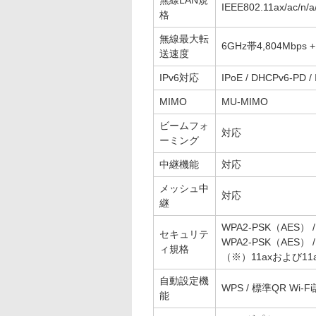
無線LAN規
IEEE802.11ax/ac/n/a
格
無線最大転
6GHz帯4,804Mbps +
送速度
IPv6対応
IPoE / DHCPv6-PD / 
MIMO
MU-MIMO
ビームフォ
対応
ーミング
中継機能
対応
メッシュ中
対応
継
WPA2-PSK（AES） /
セキュリテ
WPA2-PSK（AES） 
ィ規格
（※）11axおよび1
自動設定機
WPS / 標準QR Wi
能