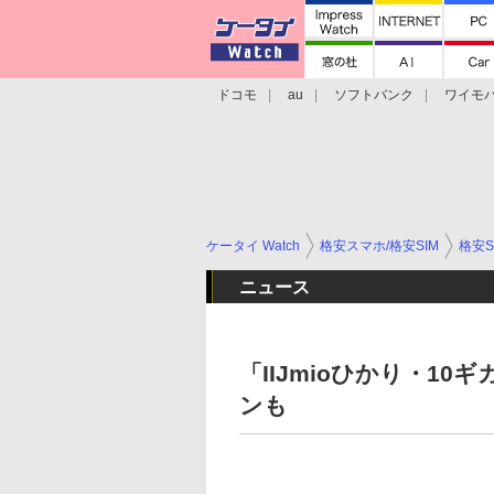
ドコモ
au
ソフトバンク
ワイモ
格安スマホ/SIMフリースマホ
周辺機器/
ケータイ Watch
格安スマホ/格安SIM
格安S
ニュース
「IIJmioひかり・1
ンも