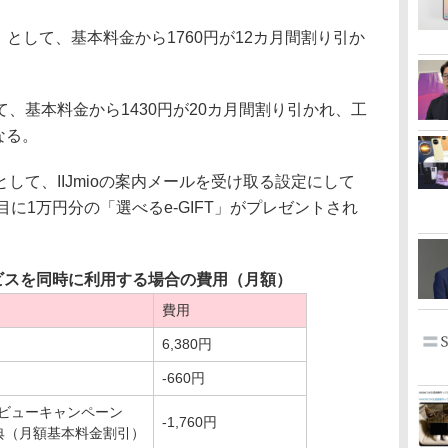
典」として、基本料金から1760円が12カ月間割り引か
基本料金から1430円が20カ月間割り引かれ、工
なる。
て、IIJmioの案内メールを受け取る設定にして
に1万円分の「選べるe-GIFT」がプレゼントされ
サービスを同時に利用する場合の費用（月額）
費用
6,380円
-660円
 デビューキャンペーン
-1,760円
特典（月額基本料金割引）