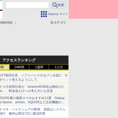
Impress サイト
全カテゴリ
M/MVNO
アクセスランキング
時間
24時間
1週間
1カ月
NTT島田社長、ソフトバンクのセブン出資に「d
ポイント使えるようにして」
ドコモ前田社長が「ahamo40GB化は検証のた
め」、料金値上げへの考え方にも言及
2026年夏の最新スマホおすすめ11選 Galaxy
やXperia、arrows、AQUOSなど注目機種の特
徴は
ドコモ・バイクシェアの障害、原因はシステム
移行 都内は明日7日に復旧作業