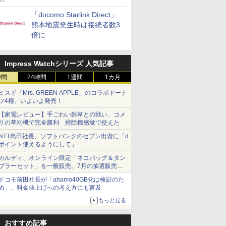
「docomo Starlink Direct」
熊本地震発生時は接続者数3
倍に
Impress Watchシリーズ 人気記事
時間
24時間
1週間
1カ月
ミスド「Mrs. GREEN APPLE」のコラボドーナ
ツ4種、いよいよ発売！
【家電レビュー】手ごわい雑草との戦い、コメ
リの草刈機で完全勝利 掃除機感覚で使えた
NTT島田社長、ソフトバンクのセブン出資に「d
ポイント使えるようにして」
カルディ、オンライン限定「ネコバッグ＆タン
ブラーセット」を一般販売。7月の抽選販売の
当選無効分
ドコモ前田社長が「ahamo40GB化は検証のた
め」、料金値上げへの考え方にも言及
もっと見る
おすすめ記事