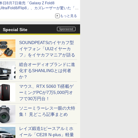
本日8月7日発売「Galaxy Z Fold8
Ultra/Fold8/Flip8」、カズレーザーが驚いた「そ
ば屋のメニュー並みの薄さ」
もっと見る
Special Site
SOUNDPEATSのイヤカフ型
イヤフォン「UU2イヤーカ
フ」をイヤカフマニアが語る
総合オーディオブランドに進
化するSHANLINGとは何者
か？
マウス、RTX 5060 Ti搭載ゲ
ーミングPCが7万5,000円オ
フで30万円台！
ソニーミラーレス一眼の大特
集！ 見どころ記事まとめ
レイズ鍛造1ピースアルミホ
イール「CE28 N-plus」軽量