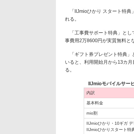
「IIJmioひかり スタート特
れる。
「工事費サポート特典」として、
事費用2万8600円が実質無料と
「ギフト券プレゼント特典」とし
いると、利用開始月から13カ月目
る。
IIJmioモバイル
内訳
基本料金
mio割
IIJmioひかり・10ギガ
IIJmioひかりスタート