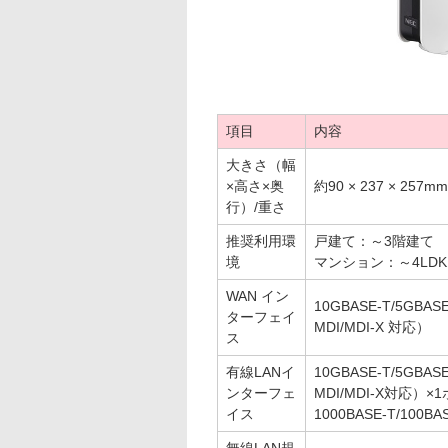
項目
内容
大きさ（幅
×高さ×奥
約90 × 237 × 257mm
行）/重さ
推奨利用環
戸建て：～3階建て
境
マンション：～4LDK
WAN イン
10GBASE-T/5GBASE
ターフェイ
MDI/MDI-X 対応）
ス
有線LANイ
10GBASE-T/5GBASE
ンターフェ
MDI/MDI-X対応）×
イス
1000BASE-T/100B