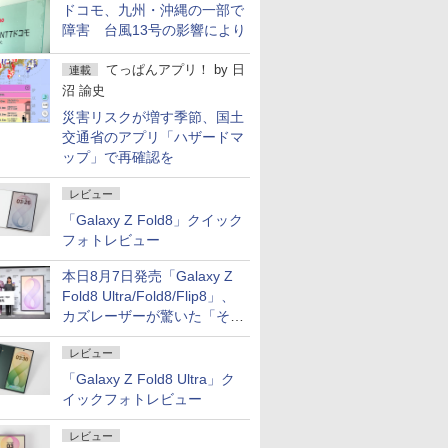
ドコモ、九州・沖縄の一部で
障害 台風13号の影響により
てっぱんアプリ！
by
日
連載
沼 諭史
災害リスクが増す季節、国土
交通省のアプリ「ハザードマ
ップ」で再確認を
レビュー
「Galaxy Z Fold8」クイック
フォトレビュー
本日8月7日発売「Galaxy Z
Fold8 Ultra/Fold8/Flip8」、
カズレーザーが驚いた「そば
屋のメニュー並みの薄さ」
レビュー
「Galaxy Z Fold8 Ultra」ク
イックフォトレビュー
レビュー